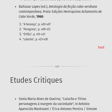
Baltasar Lopes (ed.),
Antologia da ficção cabo-verdiana
contemporânea, Praia: Edições Henriquinas Achamento de
Cabo Verde
,
1960
:
"A herança", p. 403-407
"Peregrina", p. 409-413
"Órfão", p. 415-421
"Lulucha", p. 423-430
haut
Etudes Critiques
Sonia Maria Alves de Queiroz, "
Lulucha e Titina
:
personagens à margem da sociedade", in António
Aparecido Mantovani / Érica Antunes Pereira / Simone