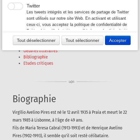
Virgilio Avelino PIRES
Twitter
Auteurs G-L
▼
Les tweets intégrés et les services de partage de Twitter
(1935 - 1985)
sont utilisés sur notre site Web. En activant et utilisant
ceux-ci, vous acceptez la politique de confidentialité de
Auteurs M-O
▼
Twitter:
https://help.twitter.com/fr/rules-and-policies/twitter-
cookies
Tout déselectionner
Tout sélectionner
Accepter
Auteurs P - S
▼
Biographie
Oeuvres littéraires
Bibliographie
Auteurs T - V
▼
Etudes critiques
Revues A-K
▼
Revues L-Z
▼
Biographie
Virgílio Avelino Pires est né le 12 avril 1935 à Praia et meurt le 22
mars 1985 à Lisbonne, à l'âge de 49 ans.
Fils de Maria Teresa Cabral (1913-1993) et de Henrique Avelino
Pires (1902-1993), il semble qu'il soit resté célibataire.