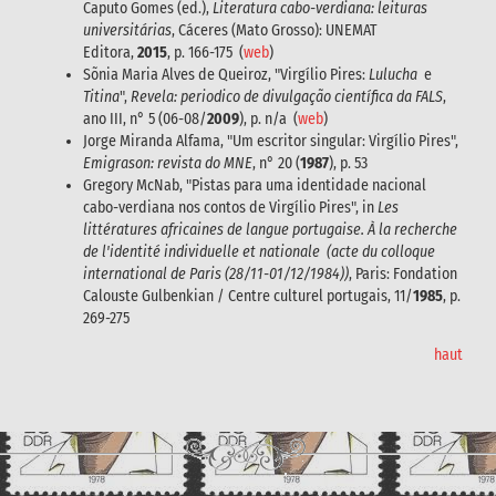
Caputo Gomes (ed.),
Literatura cabo-verdiana: leituras
universitárias
, Cáceres (Mato Grosso): UNEMAT
Editora,
2015
, p. 166-175 (
web
)
Sõnia Maria Alves de Queiroz, "Virgílio Pires:
Lulucha
e
Titina
",
Revela: periodico de divulgação científica da FALS
,
ano III, n° 5 (06-08/
2009
), p. n/a (
web
)
Jorge Miranda Alfama, "Um escritor singular: Virgílio Pires",
Emigrason: revista do MNE
, n° 20 (
1987
), p. 53
Gregory McNab, "Pistas para uma identidade nacional
cabo-verdiana nos contos de Virgílio Pires", in
Les
littératures africaines de langue portugaise. À la recherche
de l'identité individuelle et nationale (acte du colloque
international de Paris (28/11-01/12/1984))
, Paris: Fondation
Calouste Gulbenkian / Centre culturel portugais, 11/
1985
, p.
269-275
haut