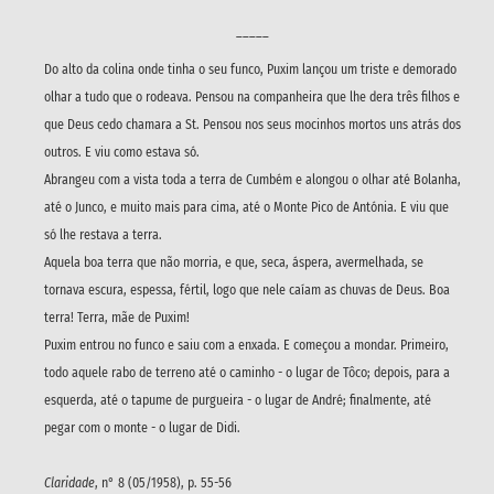
_____
Do alto da colina onde tinha o seu funco, Puxim lançou um triste e demorado
olhar a tudo que o rodeava. Pensou na companheira que lhe dera três filhos e
que Deus cedo chamara a St. Pensou nos seus mocinhos mortos uns atrás dos
outros. E viu como estava só.
Abrangeu com a vista toda a terra de Cumbém e alongou o olhar até Bolanha,
até o Junco, e muito mais para cima, até o Monte Pico de Antónia. E viu que
só lhe restava a terra.
Aquela boa terra que não morria, e que, seca, áspera, avermelhada, se
tornava escura, espessa, fértil, logo que nele caíam as chuvas de Deus. Boa
terra! Terra, mãe de Puxim!
Puxim entrou no funco e saiu com a enxada. E começou a mondar. Primeiro,
todo aquele rabo de terreno até o caminho - o lugar de Tôco; depois, para a
esquerda, até o tapume de purgueira - o lugar de André; finalmente, até
pegar com o monte - o lugar de Didi.
Claridade
, n° 8 (05/1958), p. 55-56