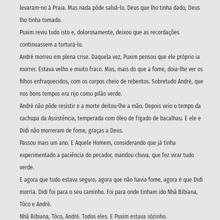
levaram-no à Praia. Mas nada pôde salvá-lo. Deus que lho tinha dado, Deus
lho tinha tomado.
Puxim reviu tudo isto e, dolorosamente, deixou que as recordações
continuassem a torturá-lo.
André morreu em plena crise. Daquela vez, Puxim pensou que ele próprio ia
morrer. Estava velho e muito fraco. Mas, mais do que a fome, doia-lhe ver os
filhos enfraquecidos, com os corpos cheio de rebentos. Sobretudo André, que
nos bons tempos era rijo como pilão verde.
André não pôde resistir e a morte deitou-lhe a mão. Depois veio o tempo da
cachupa da Assistência, temperada com óleo de fígado de bacalhau. E ele e
Didi não morreram de fome, graças a Deus.
Passou mais um ano. E Aquele Homem, considerando que já tinha
experimentado a paciência do pecador, mandou chuva, que fez virar tudo
verde.
E agora que tudo estava seguro, agora que não havia fome, agora é que Didi
morria. Didi foi para o seu caminho. Foi para onde tinham ido Nhâ Bibiana,
Tôco e André.
Nhâ Bibiana, Tôco, André. Todos eles. E Puxim estava sòzinho.