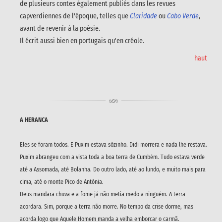
de plusieurs contes également publiés dans les revues
capverdiennes de l'époque, telles que
Claridade
ou
Cabo Verde
,
avant de revenir à la poèsie.
Il écrit aussi bien en portugais qu'en créole.
haut
A HERANCA
Eles se foram todos. E Puxim estava sòzinho. Didi morrera e nada lhe restava.
Puxim abrangeu com a vista toda a boa terra de Cumbém. Tudo estava verde
até a Assomada, até Bolanha. Do outro lado, até ao lundo, e muito mais para
cima, até o monte Pico de Antónia.
Deus mandara chuva e a fome já não metia medo a ninguém. A terra
acordara. Sim, porque a terra não morre. No tempo da crise dorme, mas
acorda logo que Aquele Homem manda a velha emborcar o carmã.