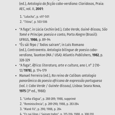
(ed.),
Antologia da ficção cabo-verdiana: Claridosos
, Praia:
AEC, vol. II,
2001
:
"Lulucha", p. 497-501
"Titina", p. 503-506
"A fuga", in Lúcia Cechin (ed.),
Cabo Verde, Guiné-Bissau, São
Tomé e Príncipe: poesia e conto
, Porto Alegre (Brasil):
UFRGS,
1986
, p. 89-94
"Ês sâi fépo / Todos saíram", in Luís Romano
(ed.),
Contravento. Antologia bilingue de poesia cabo-
verdiana
, Taunton (MA / USA): Atlantis Publishers,
1982
, p.
328-329
"A fuga",
África: literatura, arte e cultura
, ano I, n° 2 (10-
12/
1978
), p. 174-179
Manuel Ferreira (ed.),
No reino de Caliban: antologia
panorãmica da poesia africana de expressão portuguesa
(vol. I: Cabo Verde / Guinée-Bissau)
, Lisboa: Seara Nova,
a
1975
(3
ed., 1988):
"Linha d'água", p. 288-289; 1988, supprimé
"Reminiscência", p. 289-290; 1988, p. 283-284
"Mané Fú", p. 290; 1988, p. 284
"Es sai Fépo / Sairam todos", p. 315-316; 1988, p. 308-310