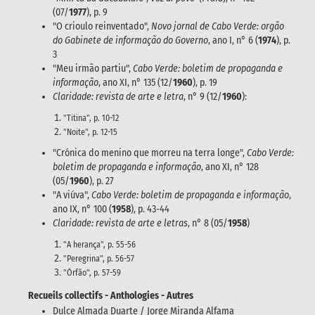
(07/
1977
), p. 9
"O crioulo reinventado",
Novo jornal de Cabo Verde: orgão
do Gabinete de informação do Governo
, ano I, n° 6 (
1974
), p.
3
"Meu irmão partiu",
Cabo Verde: boletim de propaganda e
informação
, ano XI, n° 135 (12/
1960
), p. 19
Claridade: revista de arte e letra
, n° 9 (12/
1960
):
"Titina", p. 10-12
"Noite", p. 12-15
"Crónica do menino que morreu na terra longe",
Cabo Verde:
boletim de propaganda e informação
, ano XI, n° 128
(05/
1960
), p. 27
"A viúva",
Cabo Verde: boletim de propaganda e informação
,
ano IX, n° 100 (
1958
), p. 43-44
Claridade: revista de arte e letras
, n° 8 (05/
1958
)
"A herança", p. 55-56
"Peregrina", p. 56-57
"Órfão", p. 57-59
Recueils collectifs - Anthologies - Autres
Dulce Almada Duarte / Jorge Miranda Alfama