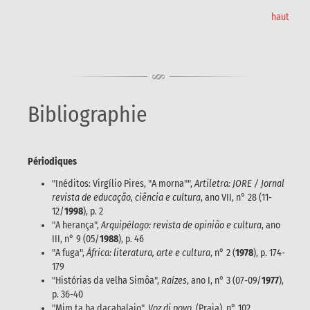
haut
Bibliographie
Périodiques
"Inéditos: Virgílio Pires, "A morna"",
Artiletra: JORE / Jornal
revista de educação, ciência e cultura
, ano VII, n° 28 (11-
12/
1998
), p. 2
"A herança",
Arquipélago: revista de opinião e cultura
, ano
III, n° 9 (05/
1988
), p. 46
"A fuga",
África: literatura, arte e cultura
, n° 2 (
1978
), p. 174-
179
"Histórias da velha Simôa",
Raízes
, ano I, n° 3 (07-09/
1977
),
p. 36-40
"Mim ta ba dacabalaio",
Voz di povo
(Praia), n° 102