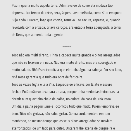
Puxim queria muito aquela terra. Admirava-se de como ela mudava tão
depressa. No tempo da crise, seca, áspera, avermelhada, como sítio em que o
Sujo andou. Porém, logo que chovia, tornava - se escura, espessa, e, quando
revolvida com a enxada, criava caroços. Era então a terra abençoada, a terra
de Deus, que alimenta toda a gente.
_____
Tôco não era muitl direito. Tinha a cabeça muite grande e olhos arregalados
que não se fixavam em nada. Não era muito direito, mas era sossegado e
muito calado. Nhô Francisco dizia que ele tinha água na cabeça. Por seu lado,
Nhâ Rosa garantia que tudo era obra de feiticeira.
Tôco às vezes fugia e la à Vila. Esquecia-se e ficava por lá até o escuro
fechar. Então não voltava para a casa, porque tinha medo das feiticeiras. Ia
dormir num quartinho cheio de palha, no quintal da casa de Nhâ Rosa.
Um dia a palha pegou lume e Tôco ficou todo queimado. Puxim lembrava-se
bem. Tôco não gritava, não sabia gritar. Gemia surdamente e em tom
monótono, ao mesmo tempo que os seus olhos arregalados se moviam
aterrorizados, de um lado para outro. Untaram-lhe azeite de purgueira e