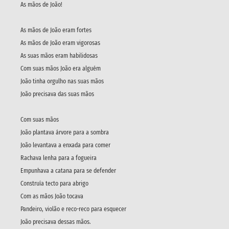
As mãos de João!
As mãos de João eram fortes
As mãos de João eram vigorosas
As suas mãos eram habilidosas
Com suas mãos João era alguém
João tinha orgulho nas suas mãos
João precisava das suas mãos
Com suas mãos
João plantava árvore para a sombra
João levantava a enxada para comer
Rachava lenha para a fogueira
Empunhava a catana para se defender
Construía tecto para abrigo
Com as mãos João tocava
Pandeiro, violão e reco-reco para esquecer
João precisava dessas mãos.