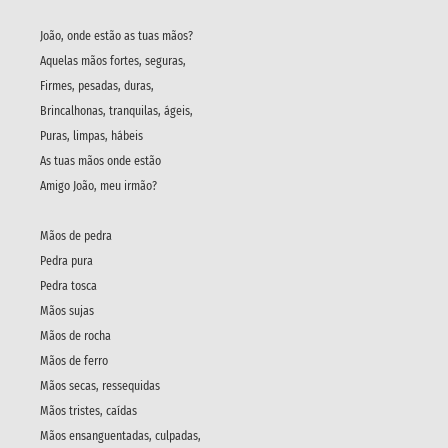
João, onde estão as tuas mãos?
Aquelas mãos fortes, seguras,
Firmes, pesadas, duras,
Brincalhonas, tranquilas, ágeis,
Puras, limpas, hábeis
As tuas mãos onde estão
Amigo João, meu irmão?
Mãos de pedra
Pedra pura
Pedra tosca
Mãos sujas
Mãos de rocha
Mãos de ferro
Mãos secas, ressequidas
Mãos tristes, caídas
Mãos ensanguentadas, culpadas,