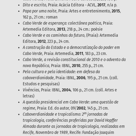
Dito e escrito
, Praia: Acácia Editora - ACVL,
2017
, n/a p.
Papa por uma noite
, Praia: Artes e entretenimento,
2015
,
162 p., 21 cm.: roman
Cabo Verde de esperança: colectânea poética
, Praia:
Artemedia Editora,
2013
, 218 p., 24 cm.: poésie
Cabo Verde e os caminhos do futuro
, (Praia): Artemedia
Editora,
2012
, 223 p., 24 cm.
A construção do Estado e a democratização do poder em
Cabo Verde
, Praia: Artemedia,
2011
, 183 p., 23 cm.
Cabo Verde, a revisão constitucional de 2010 e o advento da
nova República
, Praia: IBNL,
2010
, 255 p., 21 cm.
Pela cultura e pela identidade: em defesa da
caboverdianidade
, Praia: IBNL,
2006
, 195 p., 21 cm. (coll.
Estudos e pesquisas)
Vivências
, Praia: IBNL,
2004
, 106 p., 21 cm. (coll. Artes e
letras)
A questão presidencial em Cabo Verde: uma questão de
regime
, Praia: Ed. do autor, 09/
2002
, 145 p., 21 cm.
as
Caboverdianidade e tropicalismo: 2
jornadas de
tropicologia, conferências proferidas por David Hopffer
Almada durante as jornadas de tropicologia, realizadas em
Recife, Novembro de 1989
, Recife: Fundação Joaquim