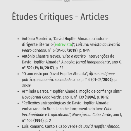
Études Critiques - Articles
António Monteiro, "David Hopffer Almada, criador e
dirigente literário (
entrevista
)",
Leitura: revista da Livraria
Pedro Cardoso
, n° 6 (04-06/
2019
), p. 8-14
António Chantre Neves, "
Dito e escrito
intervenções de
David Hopffer Almada",
A nação: jornal independente
, ano X,
n° 529 (19/10/
2017
), p. E2
"O ano visto por David Hopffer Almada",
África lusófona:
política, economia, sociedade
, ano I, n° 6 (01-02/
2002
), p.
38-39
Arminda Barros, "Hopffer Almada: moção de confiança sim!"
Novo jornal Cabo Verde
, ano II, n° 139 (
1994
), p. 10-12
"Reflexões antropológicas de David Hopffer Almada:
embaixada do Brasil acolhe lançamento do livro
Cabo
Verdianidade e tropicalismo
",
Novo jornal Cabo Verde
, ano I,
n° 106 (
1994
), p. 2
Luís Romano, Canto a Cabo Verde
de David Hopffer Almada
,