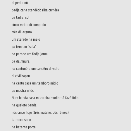
di pedra nú
padja cana stendêdo riba cumêra
pâ tádja sol
cinco metro di comprido
três di largura
um stêrado na meio
pa tem um "sala"
na parede um fodja jornal
pa dal finura
na cantunêra um candêro di vidro
di civilizaçon
na cantu casa um tamboro midjo
pa mostra nhôs.
Num banda casa mi cu nha mudjer tâ fazé fidjo
na queloto banda
nôs cinco fidjo (três matcho, dôs fémea)
ta ronca sono
na batente porta