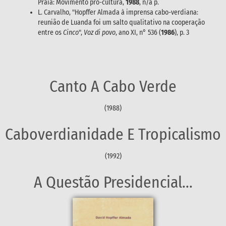
Praia: Movimento pró-cultura,
1988
, n/a p.
L. Carvalho, "Hopffer Almada à imprensa cabo-verdiana:
reunião de Luanda foi um salto qualitativo na cooperação
entre os
Cinco
",
Voz di povo
, ano XI, n° 536 (
1986
), p. 3
Canto A Cabo Verde
(1988)
Caboverdianidade E Tropicalismo
(1992)
A Questão Presidencial...