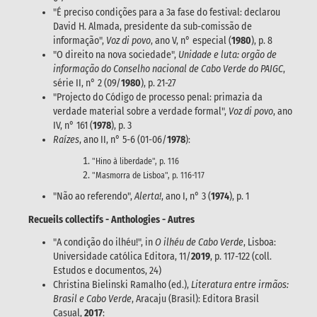
"É preciso condições para a 3a fase do festival: declarou
David H. Almada, presidente da sub-comissão de
informação",
Voz di povo
, ano V, n° especial (
1980
), p. 8
"O direito na nova sociedade",
Unidade e luta: orgão de
informação do Conselho nacional de Cabo Verde do PAIGC
,
série II, n° 2 (09/
1980
), p. 21-27
"Projecto do Código de processo penal: primazia da
verdade material sobre a verdade formal",
Voz di povo
, ano
IV, n° 161 (
1978
), p. 3
Raízes
, ano II, n° 5-6 (01-06/
1978
):
"Hino à liberdade", p. 116
"Masmorra de Lisboa", p. 116-117
"Não ao referendo",
Alerta!
, ano I, n° 3 (
1974
), p. 1
Recueils collectifs - Anthologies - Autres
"A condição do ilhéu!", in
O ilhéu de Cabo Verde
, Lisboa:
Universidade católica Editora, 11/
2019
, p. 117-122 (coll.
Estudos e documentos, 24)
Christina Bielinski Ramalho (ed.),
Literatura entre irmãos:
Brasil e Cabo Verde
, Aracaju (Brasil): Editora Brasil
Casual,
2017
: