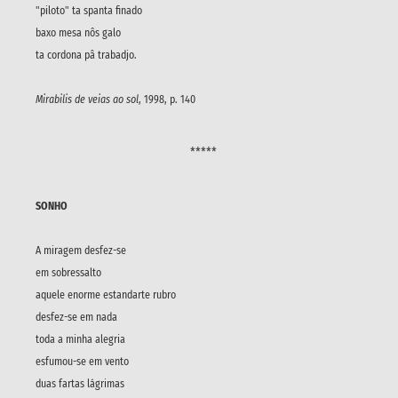
"piloto" ta spanta finado
baxo mesa nôs galo
ta cordona pâ trabadjo.
Mirabilis de veias ao sol
, 1998, p. 140
*****
SONHO
A miragem desfez-se
em sobressalto
aquele enorme estandarte rubro
desfez-se em nada
toda a minha alegria
esfumou-se em vento
duas fartas lágrimas