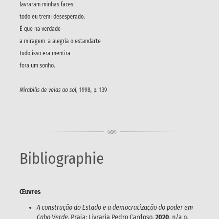
lavraram minhas faces
todo eu tremi desesperado.
É que na verdade
a miragem a alegria o estandarte
tudo isso era mentira
fora um sonho.
Mirabilis de veias ao sol
, 1998, p. 139
Bibliographie
Œuvres
A construção do Estado e a democratização do poder em
Cabo Verde
, Praia: Livraria Pedro Cardoso,
2020
, n/a p.