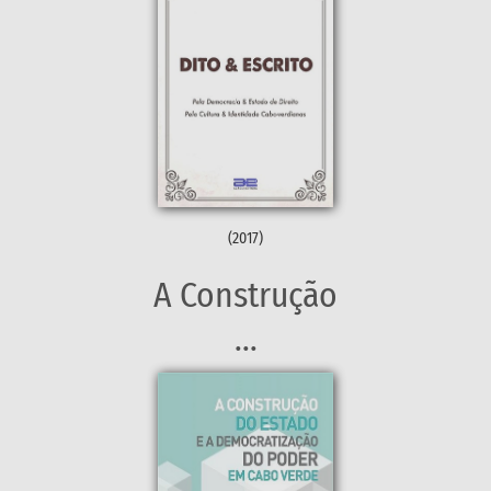
(2017)
A Construção
...