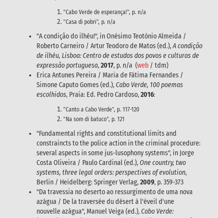
"Cabo Verde de esperança!", p. n/a
"Casa di pobri", p. n/a
"A condição do ilhéu!", in Onésimo Teotónio Almeida /
Roberto Carneiro / Artur Teodoro de Matos (ed.),
A condição
de ilhéu, Lisboa: Centro de estudos dos povos e culturas de
expressão portuguesa
,
2017
, p. n/a (
web
/ tdm)
Erica Antunes Pereira / Maria de Fátima Fernandes /
Simone Caputo Gomes (ed.),
Cabo Verde, 100 poemas
escolhidos
, Praia: Ed. Pedro Cardoso,
2016
:
"Canto a Cabo Verde", p. 117-120
"Na som di batuco", p. 121
"Fundamental rights and constitutional limits and
constraincts to the police action in the criminal procedure:
several aspects in some jus-lusophony systems", in Jorge
Costa Oliveira / Paulo Cardinal (ed.),
One country, two
systems, three legal orders: perspectives of evolution
,
Berlin / Heidelberg: Springer Verlag,
2009
, p. 359-373
"Da travessia no deserto ao ressurgimento de uma nova
azágua / De la traversée du désert à l'éveil d'une
nouvelle azágua", Manuel Veiga (ed.),
Cabo Verde: