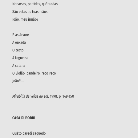
Nervosas, partidas, quèbradas
São estas as tuas mãos
João, meu irmão?
E as árvore
A enxada
O tecto
A fogueira
A catana
O violão, pandeiro, reco-reco
João?!...
Mirabilis de veias ao sol
, 1998, p. 149-150
CASA DI POBRI
Quáto paredi saquédo