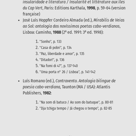
insularidade e literatura / Insularité et littérature aux îles
du Cap Vert
, Paris: Editions Karthala,
199
8
, p. 59-64 (version
française)
José Luís Hoppfer Cordeiro Almada (ed.),
Mirabilis de Veias
ao Sol: antologia dos novíssimos poetas cabo-verdianos
,
a
a
Lisboa: Caminho,
1988
(2
ed. 1991: 3
ed. 1998):
"Sonho", p. 133
"Casa di pobri", p. 134
"Paz, liberdade e amor", p. 135
"Ditador!", p. 136
"Na fomi di 47", p. 137-140
"Uma porta n° 26 / Lisboa", p. 141-142
Luís Romano (ed.),
Contravento. Antologia bilingue de
poesia cabo-verdiana,
Taunton (MA / USA): Atlantis
Publishers,
1982
:
"Na som di batuco / Ao som do batuque", p. 80-81
"Dja tchiga tempo / Já chegou o tempo", p. 82-85