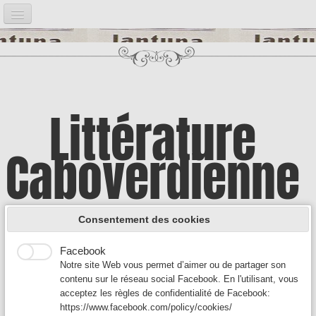
Accueil
Notre projet
▼
Bibliographie
▼
Littérature
Post it
▼
Caboverdienne
Google Analytics
Introduction
Google Analytics est un service utilisé sur notre site Web
qui permet de suivre, de signaler le trafic et de mesurer la
Illustrations
▼
manière dont les utilisateurs interagissent avec le contenu
A la découverte d'une culture encore
de notre site Web afin de l’améliorer et de fournir de
Consentement des cookies
meilleurs services.
Auteurs A
▼
Facebook
méconnue
Notre site Web vous permet d’aimer ou de partager son
Auteurs B - C
▼
contenu sur le réseau social Facebook. En l'utilisant, vous
acceptez les règles de confidentialité de Facebook:
Auteurs D-F
▼
https://www.facebook.com/policy/cookies/