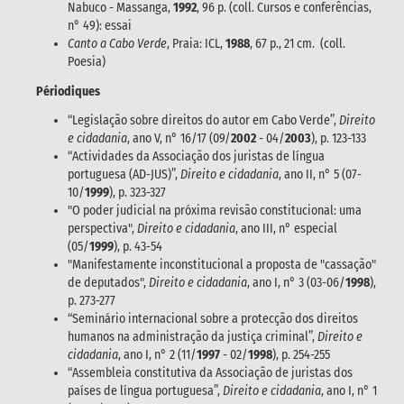
Nabuco - Massanga,
1992
, 96 p. (coll. Cursos e conferências,
n° 49): essai
Canto a Cabo Verde
, Praia: ICL,
1988
, 67 p., 21 cm. (coll.
Poesia)
Périodiques
“Legislação sobre direitos do autor em Cabo Verde”,
Direito
e cidadania
, ano V, n° 16/17 (09/
2002
- 04/
2003
), p. 123-133
“Actividades da Associação dos juristas de língua
portuguesa (AD-JUS)”,
Direito e cidadania
, ano II, n° 5 (07-
10/
1999
), p. 323-327
"O poder judicial na próxima revisão constitucional: uma
perspectiva",
Direito e cidadania
, ano III, n° especial
(05/
1999
), p. 43-54
"Manifestamente inconstitucional a proposta de "cassação"
de deputados",
Direito e cidadania
, ano I, n° 3 (03-06/
1998
),
p. 273-277
“Seminário internacional sobre a protecção dos direitos
humanos na administração da justiça criminal”,
Direito e
cidadania
, ano I, n° 2 (11/
1997
- 02/
1998
), p. 254-255
“Assembleia constitutiva da Associação de juristas dos
países de língua portuguesa”,
Direito e cidadania
, ano I, n° 1