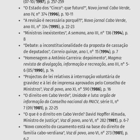
(07-10/
1997
), p. 257-259
"O Estado dos "Cinco": que futuro?",
Novo jornal Cabo Verde
,
ano IV, n° 374 (
1996
), p. 10-11
"A revisão é necessária porqué?!",
Novo jornal Cabo Verde
,
ano III, n° 334 (
1995
), p. 22-23
"Ministros inexistentes",
A semana
, ano III, n° 136 (
1994
), p.
8
"Debate: a inconstitucionalidade da proposta de cassação
de deputados",
Correio quinze
, ano I, n° 15 (
1994
), p. 7
"Homenagem a António Carreira: depoimento",
Magma:
revista de divulgação, informação e recreação
, ano III, n° 5-
6 (05/
1990
), p. 14
"Projectos de lei relativos à interrupção voluntária de
gravidez e à lei de imprensa aprovados pelo Conselho de
Ministros",
Voz di povo
, ano XI, n° 590 (
1986
), p. 16
"O direito em Cabo Verde",
Unidade e luta: orgão de
informação do Conselho nacional do PAICV
, série II, n°
7 (09/
1981
), p. 22-25
"O que é o direito em Cabo Verde? David Hopffer Almada,
Ministro de Justiça",
Voz di povo
, ano VI, n° 282 (
1981
), p. 6-7
"Novo conceito do casamento está na base do direito de
familia cabo-verdiana",
Voz di povo
, ano VI, n° 273 (
1981
), p.
6-7