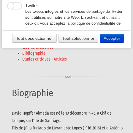
David Hopffer ALMADA
Twitter
Auteurs G-L
▼
Les tweets intégrés et les services de partage de Twitter
né en 1945
sont utilisés sur notre site Web. En activant et utilisant
ceux-ci, vous acceptez la politique de confidentialité de
Auteurs M-O
▼
Twitter:
https://help.twitter.com/fr/rules-and-policies/twitter-
cookies
Tout déselectionner
Tout sélectionner
Accepter
Auteurs P - S
▼
Biographie
Œuvres littéraires
Bibliographie
Auteurs T - V
▼
Études critiques - Articles
Revues A-K
▼
Revues L-Z
▼
Biographie
David Hopffer Almada est né le 19 décembre 1945, à Chã de
Tanque, sur l'île de Santiago.
Fils de Júlia Furtado do Livramento Lopes (1918-2016) et d'António