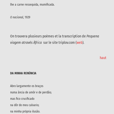
lhe a carne ressequida, mumificada.
O nacional
, 1929
On trouvera plusieurs poèmes et la transcription de
Pequena
viagem através África
sur le site triplov.com (
web
).
haut
DA MINHA RENÚNCIA
Abro largamente os braços
numa ância de amôr e de perdão;
mas fico crucificado
na dôr do meu calvario;
na minha própria ilusão.