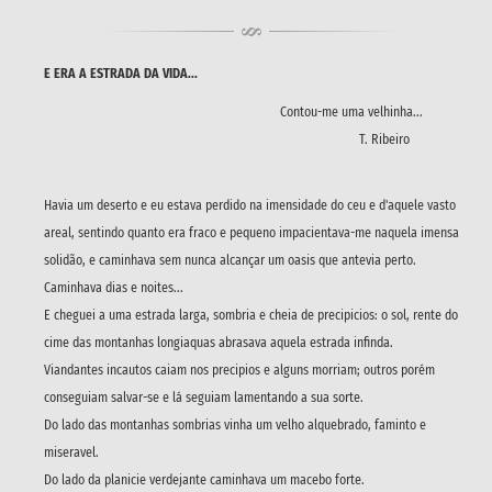
E ERA A ESTRADA DA VIDA...
Contou-me uma velhinha...
T. Ribeiro
Havia um deserto e eu estava perdido na imensidade do ceu e d'aquele vasto
areal, sentindo quanto era fraco e pequeno impacientava-me naquela imensa
solidão, e caminhava sem nunca alcançar um oasis que antevia perto.
Caminhava dias e noites...
E cheguei a uma estrada larga, sombria e cheia de precipicios: o sol, rente do
cime das montanhas longiaquas abrasava aquela estrada infinda.
Viandantes incautos caiam nos precipios e alguns morriam; outros porém
conseguiam salvar-se e lá seguiam lamentando a sua sorte.
Do lado das montanhas sombrias vinha um velho alquebrado, faminto e
miseravel.
Do lado da planicie verdejante caminhava um macebo forte.