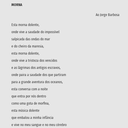
MORNA
Ao Jorge Barbosa
Esta morna dolente,
onde vive a saudade do impossível
salpicada das ondas do mar
e do cheiro da maresia,
esta morna dolente,
onde vive a tristeza dos vencidos
e as lágrimas dos antigos escravos,
onde paira a saudade dos que partiram
para a grande aventura dos oceanos,
esta conversa com a noite
que entra por nós dentro
como uma gota de morfina,
esta música dolente
que embalou a minha infância
e vive no meu sangue e no meu cérebro