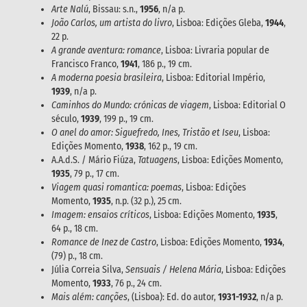
Arte Nalú
, Bissau: s.n.,
1956
, n/a p.
João Carlos, um artista do livro
, Lisboa: Edições Gleba,
1944
,
22 p.
A grande aventura: romance
, Lisboa: Livraria popular de
Francisco Franco,
1941
, 186 p., 19 cm.
A moderna poesia brasileira
, Lisboa: Editorial Império,
1939
, n/a p.
Caminhos do Mundo: crónicas de viagem
, Lisboa: Editorial O
século,
1939
, 199 p., 19 cm.
O anel do amor: Siguefredo, Ines, Tristão et Iseu
, Lisboa:
Edições Momento,
1938
, 162 p., 19 cm.
A.A.d.S. / Mário Fiúza,
Tatuagens
, Lisboa: Edições Momento,
1935
, 79 p., 17 cm.
Viagem quasi romantica: poemas
, Lisboa: Edições
Momento,
1935
, n.p. (32 p.), 25 cm.
Imagem: ensaios críticos
, Lisboa: Edições Momento,
1935
,
64 p., 18 cm.
Romance de Inez de Castro
, Lisboa: Edições Momento,
1934
,
(79) p., 18 cm.
Júlia Correia Silva,
Sensuais / Helena Mária
, Lisboa: Edições
Momento,
1933
, 76 p., 24 cm.
Mais além: canções
, (Lisboa): Ed. do autor,
1931-1932
, n/a p.