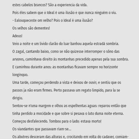
estes cabelos brancos? São a experiencia da vida.
Pois éles sabem que o Ideal é uma ilusão e que nunca ninguém o viu.
- Ealouqueceste om velho? Pois o Ideal é uma ilusão?
Os velhos são dementes!
Adeus!
Veio a noite e um livido clarão do luar banhou aquela estradà sombria.
O zagal, cantando baixo, como se não quizesse interromper o sôno das
arvores, caminhava direito ás montanhas precedido apenas pela sua sombra.
E caminhou durante anos: as montanhas ficavam sempre no horizonte
longinquo.
Uma tarde, começou perdendo a vista e deixou de ouvir; e sentiu que os
passos ja não eram firmes. Perto passava um regato limpido, para la se
dirigiu.
Sentou-se n'uma margem e olhou as espelhentas aguas: reparou então que
tinha perdido a mocidade e que sobre si pesava o luto duma noite eterna.
Começou desfalecendo. Tombou para o lado: estava morto!
Os viandantes que passavam riam-se...
Os abutres desceram das alturas e, crocitando em volta do cadaver, comiam-