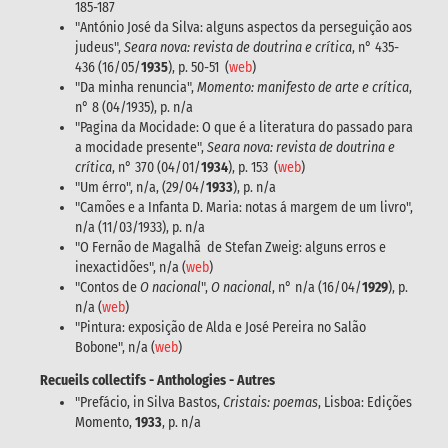
185-187
"António José da Silva: alguns aspectos da perseguição aos
judeus",
Seara nova: revista de doutrina e crítica
, n° 435-
436 (16/05/
1935
), p. 50-51 (
web
)
"Da minha renuncia",
Momento: manifesto de arte e crítica
,
n° 8 (04/1935), p. n/a
"Pagina da Mocidade: O que é a literatura do passado para
a mocidade presente",
Seara nova: revista de doutrina e
crítica
, n° 370 (04/01/
1934
), p. 153 (
web
)
"Um érro", n/a, (29/04/
1933
), p. n/a
"Camões e a Infanta D. Maria: notas á margem de um livro",
n/a (11/03/1933), p. n/a
"O Fernão de Magalhã de Stefan Zweig: alguns erros e
inexactidões", n/a (
web
)
"Contos de
O nacional
",
O nacional
, n° n/a (16/04/
1929
), p.
n/a (
web
)
"Pintura: exposição de Alda e José Pereira no Salão
Bobone", n/a (
web
)
Recueils collectifs - Anthologies - Autres
"Prefácio, in Silva Bastos,
Cristais: poemas
, Lisboa: Edições
Momento,
1933
, p. n/a