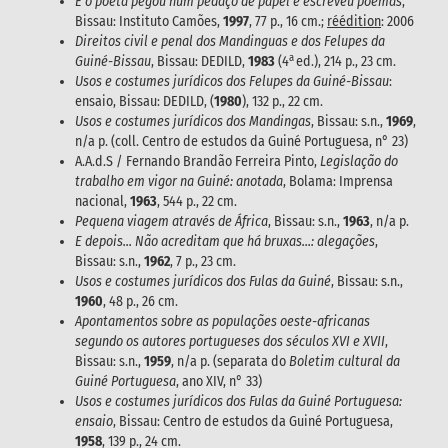
E o poeta pegou num pedaço de papel e escreveu poemas
,
Bissau: Instituto Camões,
1997
, 77 p., 16 cm.;
réédition
: 2006
Direitos civil e penal dos Mandinguas e dos Felupes da
a
Guiné-Bissau
, Bissau: DEDILD,
1983
(4
ed.), 214 p., 23 cm.
Usos e costumes jurídicos dos Felupes da Guiné-Bissau
:
ensaio, Bissau: DEDILD, (
1980
), 132 p., 22 cm.
Usos e costumes jurídicos dos Mandingas
, Bissau: s.n.,
1969
,
n/a p. (coll. Centro de estudos da Guiné Portuguesa, n° 23)
A.A.d.S / Fernando Brandão Ferreira Pinto,
Legislação do
trabalho em vigor na Guiné: anotada
, Bolama: Imprensa
nacional,
1963
, 544 p., 22 cm.
Pequena viagem através de África
, Bissau: s.n.,
1963
, n/a p.
E depois... Não acreditam que há bruxas...: alegações
,
Bissau: s.n.,
1962
, 7 p., 23 cm.
Usos e costumes jurídicos dos Fulas da Guiné
, Bissau: s.n.,
1960
, 48 p., 26 cm.
Apontamentos sobre as populações oeste-africanas
segundo os autores portugueses dos séculos XVI e XVII
,
Bissau: s.n.,
1959
, n/a p. (separata do
Boletim cultural da
Guiné Portuguesa
, ano XIV, n° 33)
Usos e costumes jurídicos dos Fulas da Guiné Portuguesa:
ensaio
, Bissau: Centro de estudos da Guiné Portuguesa,
1958
, 139 p., 24 cm.