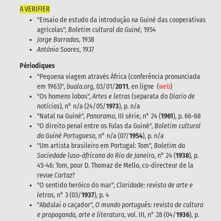
A VERIFIER
"Ensaio de estudo da introdução na Guiné das cooperativas
agrícolas",
Boletim cultural da Guiné
, 1954
Jorge Barradas
, 1938
António Soares
, 1937
Périodiques
"Pequena viagem através África (conferência pronunciada
em 1963)",
buala.org
, 03/01/
2011
, en ligne (
web
)
"Os homens lobos",
Artes e letras
(separata do
Diario de
notícias
), n° n/a (24/05/
1973
), p. n/a
"Natal na Guiné",
Panorama
, III série, n° 24 (
1961
), p. 66-68
"O direito penal entre os Fulas da Guiné",
Boletim cultural
da Guiné Portuguesa
, n° n/a (07/
1954
), p. n/a
"Um artista brasileiro em Portugal: Tom",
Boletim da
Sociedade luso-áfricana do Rio de Janeiro
, n° 24 (
1938
), p.
45-46: Tom, pour D. Thomaz de Mello, co-directeur de la
revue
Cartaz
?
"O sentido heróico do mar",
Claridade: revista de arte e
letras
, n° 3 (03/
1937
), p. 4
"Abdulai o caçador",
O mundo português: revista de cultura
e propaganda, arte e literatura
, vol. III, n° 28 (04/
1936
), p.