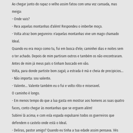
Ao chegar junto do rapaz o velho assim fatou com uma voz cansada, mas
meiga:
- Onde vais?
- Para aquelas montanhas d'além! Respondeu o imberbe moço.
- Volta atraz bom pegureiro: n'aquelas montanhas vive um mago chamado
Ideal.
Quando eu era moço como tu, fui em busca d'ele; caminhei dias e noites sem
o ter achado. Depois de mim partiram outros e também os não encontraram.
Antes de mim já meus país o tinham buscado em vão.
Volta, para donde partiste bom zagal; a estrada é má e cheia de precipicios...
- Não importa: sou valente.
- Valente... Valente também eu o fui e volto rôto e miseravel.
O caminho é longo.
- Em menos tempo do que a lua gasta em mostrar aos homens as suas quatro
faces, conto chegar ás montanhas que se erguem além!
Subirei lá acima; e com esla espada expulsarei todos os guerreiros que
defendem o castelo onde está o Ideal.
- Deliras, pastor amigo? Quando eu tinha a tua edade assim pensava. Vés