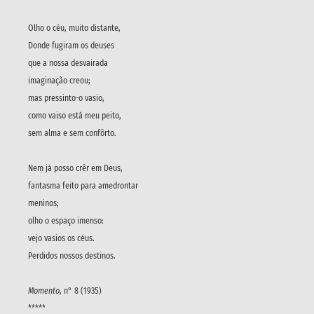
Olho o céu, muito distante,
Donde fugiram os deuses
que a nossa desvairada
imaginação creou;
mas pressinto-o vasio,
como vaiso está meu peito,
sem alma e sem confôrto.
Nem já posso crêr em Deus,
fantasma feito para amedrontar
meninos;
olho o espaço imenso:
vejo vasios os céus.
Perdidos nossos destinos.
Momento
, n° 8 (1935)
*****