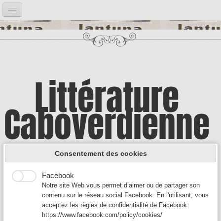
Accueil
Notre projet
▼
Bibliographie
▼
Littérature
Post it
▼
Caboverdienne
Google Analytics
Introduction
Google Analytics est un service utilisé sur notre site Web
qui permet de suivre, de signaler le trafic et de mesurer la
Illustrations
▼
manière dont les utilisateurs interagissent avec le contenu
A la découverte d'une culture encore
de notre site Web afin de l’améliorer et de fournir de
Consentement des cookies
meilleurs services.
Auteurs A
▼
Facebook
méconnue
Notre site Web vous permet d’aimer ou de partager son
Auteurs B - C
▼
contenu sur le réseau social Facebook. En l'utilisant, vous
acceptez les règles de confidentialité de Facebook:
Auteurs D-F
▼
https://www.facebook.com/policy/cookies/