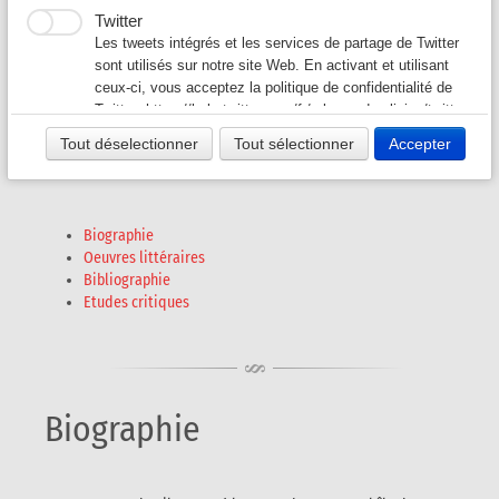
Artur AUGUSTO,
Twitter
alias Júlia Correia da
Auteurs G-L
▼
Les tweets intégrés et les services de partage de Twitter
sont utilisés sur notre site Web. En activant et utilisant
Silva
ceux-ci, vous acceptez la politique de confidentialité de
Auteurs M-O
▼
Twitter:
https://help.twitter.com/fr/rules-and-policies/twitter-
(1912-1983)
cookies
Tout déselectionner
Tout sélectionner
Accepter
Auteurs P - S
▼
Auteurs T - V
▼
Biographie
Oeuvres littéraires
Revues A-K
▼
Bibliographie
Etudes critiques
Revues L-Z
▼
Biographie