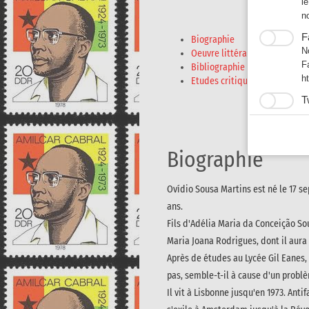
l
n
F
Biographie
N
Oeuvre littéraire
F
Bibliographie
h
Etudes critiques
T
L
E
ht
Biographie
Ovídio Sousa Martins est né le 17 se
ans.
Fils d'Adélia Maria da Conceição Sou
Maria Joana Rodrigues, dont il aura a
Après de études au Lycée Gil Eanes, 
pas, semble-t-il à cause d'un problè
Il vit à Lisbonne jusqu'en 1973. Antif