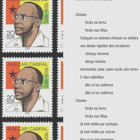
Choveu
Festa na terra
Festa nas Ilhas
Soluçam os violinos choram os violões
nos dedos rápidos dos tocadores
«Dança morena
dança mulata
menininha sabe como vocês não tem»
E elas sabinhas
dão co’as cadeiras
dão co’as cadeiras
Choveu
Festa na terra
Festa nas Ilhas
Já tem milho pa cachupa
Já tem milho pa cuscus
Nas ruas nos terreiros