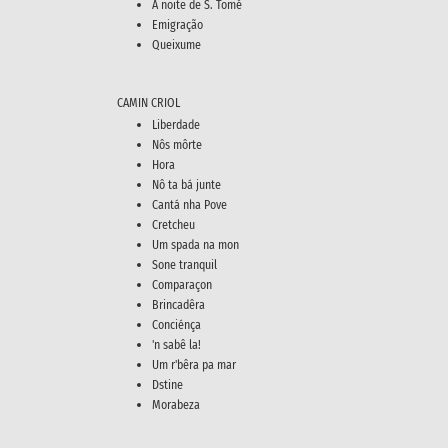
A noite de S. Tomé
Emigração
Queixume
CAMIN CRIOL
Liberdade
Nôs môrte
Hora
Nô ta bá junte
Cantá nha Pove
Cretcheu
Um spada na mon
Sone tranquil
Comparaçon
Brincadêra
Conciénça
'n sabê la!
Um r'bêra pa mar
Dstine
Morabeza