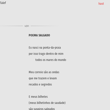
Talef
haut
POEMA SALGADO
Eu nasci na ponta-da-praia
por isso trago dentro de mim
todos os mares do mundo
Meu correio são as ondas
que me trazem e levam
recados e segredos
E meus bilhetes
(meus bilhetinhos de saudade)
são suspiros salgados