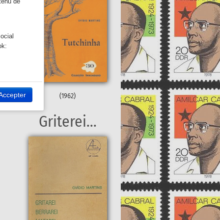
ntenu de
ocial
ok:
 site Web.
Twitter:
Accepter
(1962)
Griterei...