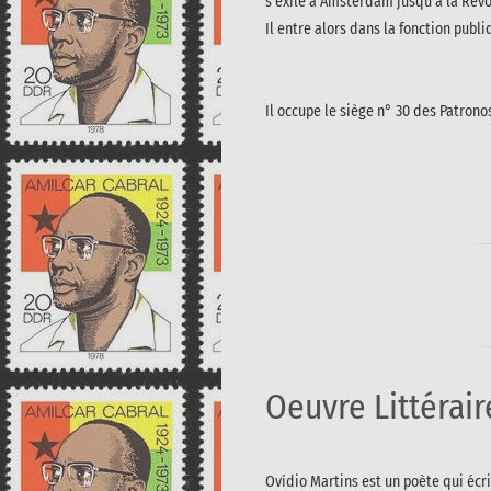
s'exile à Amsterdam jusqu'à la Révol
Il entre alors dans la fonction publ
Il occupe le siège n° 30 des Patron
Oeuvre Littérair
Ovídio Martins est un poète qui écri