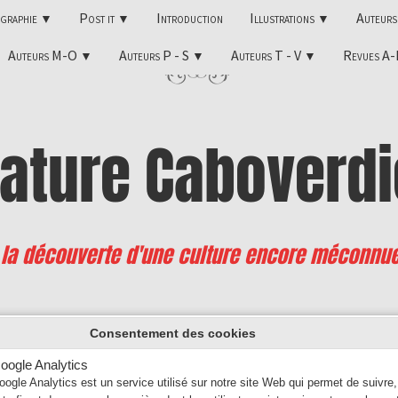
ographie
Post it
Introduction
Illustrations
Auteur
▼
▼
▼
Auteurs M-O
Auteurs P - S
Auteurs T - V
Revues A
▼
▼
▼
rature
Caboverdi
 la découverte d'une culture encore méconnu
io de Sousa MARTINS
Consentement des cookies
oogle Analytics
(1928 - 1999)
oogle Analytics est un service utilisé sur notre site Web qui permet de suivre,