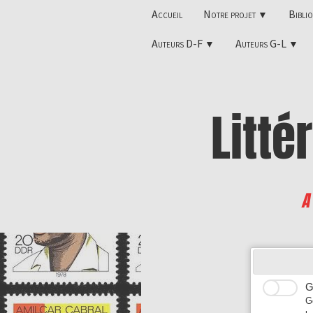
Accueil
Notre projet
Bibli
▼
Auteurs D-F
Auteurs G-L
▼
▼
Litté
A
Ovíd
G
G