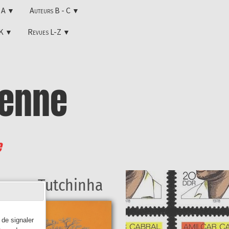
s A
Auteurs B - C
▼
▼
-K
Revues L-Z
▼
▼
enne
e
Tutchinha
 de signaler