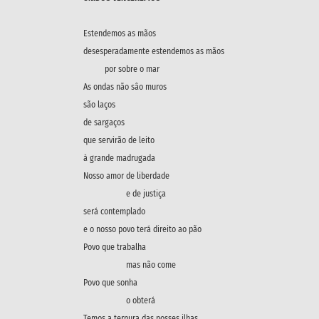
Estendemos as mãos
desesperadamente estendemos as mãos
por sobre o mar
As ondas não sâo muros
são laços
de sargaços
que servirão de leito
à grande madrugada
Nosso amor de liberdade
e de justiça
será contemplado
e o nosso povo terá direito ao pão
Povo que trabalha
mas não come
Povo que sonha
o obterá
Temos a ternura das nosses ilhas