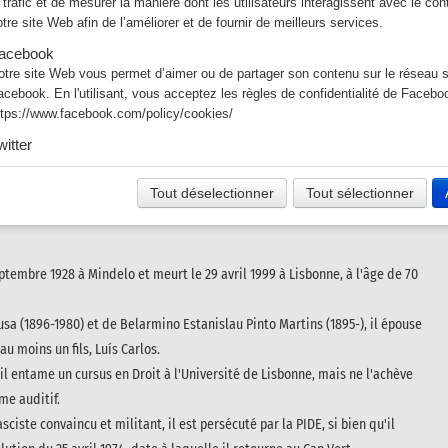
e trafic et de mesurer la manière dont les utilisateurs interagissent avec le co
otre site Web afin de l’améliorer et de fournir de meilleurs services.
acebook
otre site Web vous permet d’aimer ou de partager son contenu sur le réseau s
acebook. En l'utilisant, vous acceptez les règles de confidentialité de Facebo
ttps://www.facebook.com/policy/cookies/
witter
es tweets intégrés et les services de partage de Twitter sont utilisés sur notre
n activant et utilisant ceux-ci, vous acceptez la politique de confidentialité de 
Tout déselectionner
Tout sélectionner
tps://help.twitter.com/fr/rules-and-policies/twitter-cookies
ptembre 1928 à Mindelo et meurt le 29 avril 1999 à Lisbonne, à l'âge de 70
sa (1896-1980) et de Belarmino Estanislau Pinto Martins (1895-), il épouse
u moins un fils, Luís Carlos.
il entame un cursus en Droit à l'Université de Lisbonne, mais ne l'achève
me auditif.
asciste convaincu et militant, il est persécuté par la PIDE, si bien qu'il