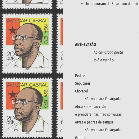
In memoriam de Belarmino de nhô 
ANTI-EVASÃO
Ao camarada poeta
Jo ã o Vá r i o
Pedirei
Suplicarei
Chorarei
Não vou para Pasárgada
Atirar-me-ei ao chão
e prenderei nas mão convulsas
ervas e pedras de sangue
Não vou para Pasárgada
Gritarei