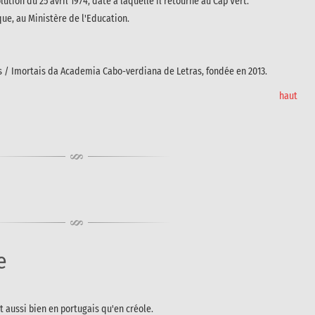
ution du 25 avril 1974, date à laquelle il retourne au Cap Vert.
ique, au Ministère de l'Education.
os / Imortais da Academia Cabo-verdiana de Letras, fondée en 2013.
haut
e
t aussi bien en portugais qu'en créole.