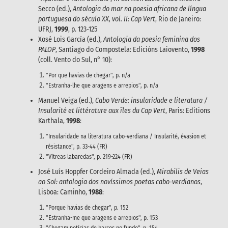
Secco (ed.),
Antologia do mar na poesia africana de língua
portuguesa do século XX, vol. II: Cap Vert
, Rio de Janeiro:
UFRJ,
1999
, p. 123-125
Xosé Lois García (ed.),
Antologia da poesia feminina dos
PALOP
, Santiago do Compostela: Edicións Laiovento,
1998
(coll. Vento do Sul, n° 10):
"Por que havias de chegar", p. n/a
"Estranha-lhe que aragens e arrepios", p. n/a
Manuel Veiga (ed.),
Cabo Verde: insularidade e literatura /
Insularité et littérature aux îles du Cap Vert
, Paris: Editions
Karthala,
1998
:
"Insularidade na literatura cabo-verdiana / Insularité, évasion et
résistance", p. 33-44 (FR)
"Vítreas labaredas", p. 219-224 (FR)
José Luís Hoppfer Cordeiro Almada (ed.),
Mirabilis de Veias
ao Sol: antologia dos novíssimos poetas cabo-verdianos
,
Lisboa: Caminho,
1988
:
"Porque havias de chegar", p. 152
"Estranha-me que aragens e arrepios", p. 153
"Chegam notícias de barcos no fundo", p. 154