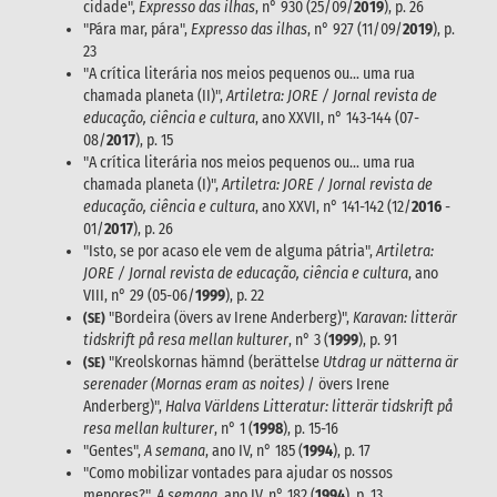
cidade",
Expresso das ilhas
, n° 930 (25/09/
2019
), p. 26
"Pára mar, pára",
Expresso das ilhas
, n° 927 (11/09/
2019
), p.
23
"A crítica literária nos meios pequenos ou… uma rua
chamada planeta (II)",
Artiletra: JORE / Jornal revista de
educação, ciência e cultura
, ano XXVII, n° 143-144 (07-
08/
2017
), p. 15
"A crítica literária nos meios pequenos ou… uma rua
chamada planeta (I)",
Artiletra: JORE / Jornal revista de
educação, ciência e cultura
, ano XXVI, n° 141-142 (12/
2016
-
01/
2017
), p. 26
"Isto, se por acaso ele vem de alguma pátria",
Artiletra:
JORE / Jornal revista de educação, ciência e cultura
, ano
VIII, n° 29 (05-06/
1999
), p. 22
"Bordeira (övers av Irene Anderberg)",
Karavan: litterär
(SE)
tidskrift på resa mellan kulturer
, n° 3 (
1999
), p. 91
"Kreolskornas hämnd (berättelse
Utdrag ur nätterna är
(SE)
serenader (Mornas eram as noites)
/ övers Irene
Anderberg)",
Halva Världens Litteratur: litterär tidskrift på
resa mellan kulturer
, n° 1 (
1998
), p. 15-16
"Gentes",
A semana
, ano IV, n° 185 (
1994
), p. 17
"Como mobilizar vontades para ajudar os nossos
menores?",
A semana
, ano IV, n° 182 (
1994
), p. 13