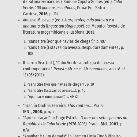
de Fátima Fernandes / Simone Caputo Gomes (ed.),
Cabo
Verde, 100 poemas escolhidos
, Praia: Ed. Pedro
Cardoso,
2016
, p. 114
Amosse Mucavele (ed.),
A arqueologia da palavra e a
anatomia da língua: antologia poética
, Maputo: Revista de
literatura moçambicana e lusófona,
2013
:
"sans titre (Por que havias de chegar)", p. 107
"sans titre (Estavas do avesso. Despudoradamente)", p.
108
Ricardo Riso (ed.), "Cabo Verde: antologia de poesia
contemporânea",
Revista Africa e , Afrícanidades
, ano IV, n°
13 (05/
2011
):
"sans titre (Por que havias de chegar)", p. 39
"sans titre (Estavas do avesso...), p. 40
"Apanhar é ruim demais", p. 41-42
"n/a", in Ondina Ferreira,
Elas contam...
, Praia:
IBNL,
2008
, p. n/a
"Apresentação", in Tiago Estrela,
O mar nos selos postais da
República de Cabo Verde (1976-2003)
, Praia: IBNL,
2003
, p.
n/a
"Apanhar é ruim demais", in Carmen Lúcia Tindó Ribeiro