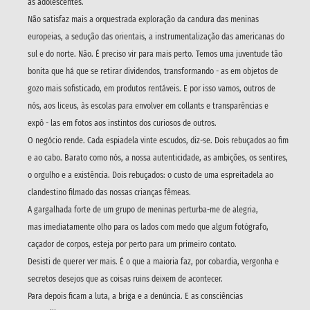
as adolescentes.
Não satisfaz mais a orquestrada exploração da candura das meninas
europeias, a sedução das orientais, a instrumentalização das americanas do
sul e do norte. Não. É preciso vir para mais perto. Temos uma juventude tão
bonita que há que se retirar dividendos, transformando - as em objetos de
gozo mais sofisticado, em produtos rentáveis. E por isso vamos, outros de
nós, aos liceus, às escolas para envolver em collants e transparências e
expô - las em fotos aos instintos dos curiosos de outros.
O negócio rende. Cada espiadela vinte escudos, diz-se. Dois rebuçados ao fim
e ao cabo. Barato como nós, a nossa autenticidade, as ambições, os sentires,
o orgulho e a existência. Dois rebuçados: o custo de uma espreitadela ao
clandestino filmado das nossas crianças fêmeas.
A gargalhada forte de um grupo de meninas perturba-me de alegria,
mas imediatamente olho para os lados com medo que algum fotógrafo,
caçador de corpos, esteja por perto para um primeiro contato.
Desisti de querer ver mais. É o que a maioria faz, por cobardia, vergonha e
secretos desejos que as coisas ruins deixem de acontecer.
Para depois ficam a luta, a briga e a denúncia. E as consciências