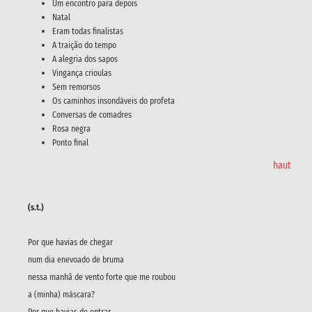
Um encontro para depois
Natal
Eram todas finalistas
A traição do tempo
A alegria dos sapos
Vingança crioulas
Sem remorsos
Os caminhos insondáveis do profeta
Conversas de comadres
Rosa negra
Ponto final
haut
(s.t.)
Por que havias de chegar
num dia enevoado de bruma
nessa manhã de vento forte que me roubou
a (minha) máscara?
Por que havias de entrar