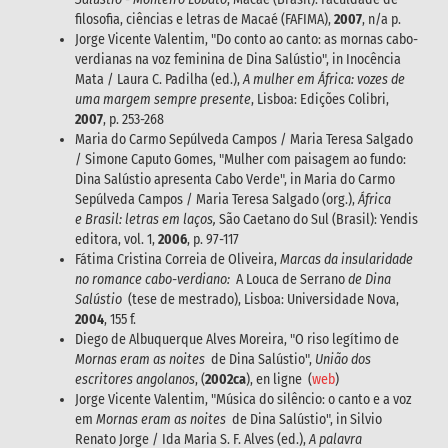
filosofia, ciências e letras de Macaé (FAFIMA),
2007
, n/a p.
Jorge Vicente Valentim, "Do conto ao canto: as mornas cabo-
verdianas na voz feminina de Dina Salústio", in Inocência
Mata / Laura C. Padilha (ed.),
A mulher em África: vozes de
uma margem sempre presente
, Lisboa: Edições Colibri,
2007
, p. 253-268
Maria do Carmo Sepúlveda Campos / Maria Teresa Salgado
/ Simone Caputo Gomes, "Mulher com paisagem ao fundo:
Dina Salústio apresenta Cabo Verde", in Maria do Carmo
Sepúlveda Campos / Maria Teresa Salgado (org.),
África
e Brasil: letras em laços,
São Caetano do Sul (Brasil): Yendis
editora, vol. 1,
2006
, p. 97-117
Fátima Cristina Correia de Oliveira,
Marcas da insularidade
no romance cabo-verdiano:
A Louca de Serrano
de Dina
Salústio
(tese de mestrado), Lisboa: Universidade Nova,
2004
, 155 f.
Diego de Albuquerque Alves Moreira, "O riso legítimo de
Mornas eram as noites
de Dina Salústio",
União dos
escritores angolanos
, (
2002ca
), en ligne (
web
)
Jorge Vicente Valentim, "Música do silêncio: o canto e a voz
em
Mornas eram as noites
de Dina Salústio", in Silvio
Renato Jorge / Ida Maria S. F. Alves (ed.),
A palavra