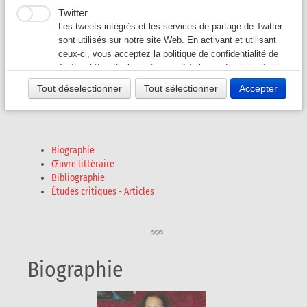
Bernardina Oliveira
Twitter
Salústio
Auteurs G-L
▼
Les tweets intégrés et les services de partage de Twitter
sont utilisés sur notre site Web. En activant et utilisant
alias Dina SALÚSTIO
ceux-ci, vous acceptez la politique de confidentialité de
Auteurs M-O
▼
Twitter:
https://help.twitter.com/fr/rules-and-policies/twitter-
cookies
Tout déselectionner
Tout sélectionner
Accepter
née en 1941
Auteurs P - S
▼
Auteurs T - V
▼
Biographie
Revues A-K
▼
Œuvre littéraire
Bibliographie
Études critiques - Articles
Revues L-Z
▼
Biographie