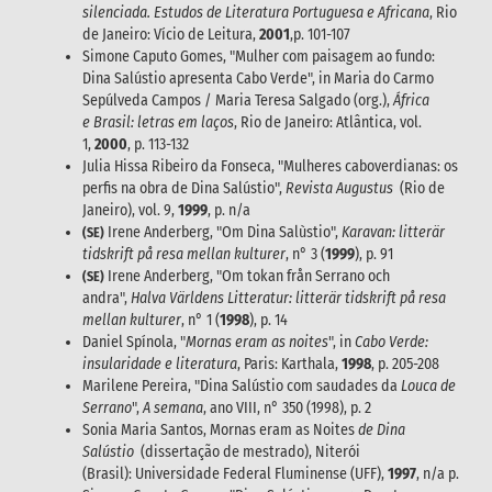
silenciada. Estudos de Literatura Portuguesa e Africana
, Rio
de Janeiro: Vício de Leitura,
2001
,p. 101-107
Simone Caputo Gomes, "Mulher com paisagem ao fundo:
Dina Salústio apresenta Cabo Verde", in Maria do Carmo
Sepúlveda Campos / Maria Teresa Salgado (org.),
África
e Brasil: letras em laços
, Rio de Janeiro: Atlântica, vol.
1,
2000
, p. 113-132
Julia Hissa Ribeiro da Fonseca, "Mulheres caboverdianas: os
perfis na obra de Dina Salústio",
Revista Augustus
(Rio de
Janeiro), vol. 9,
1999
, p. n/a
Irene Anderberg, "Om Dina Salùstio",
Karavan: litterär
(SE)
tidskrift på resa mellan kulturer
, n° 3 (
1999
), p. 91
Irene Anderberg, "Om tokan från Serrano och
(SE)
andra",
Halva Världens Litteratur: litterär tidskrift på resa
mellan kulturer
, n° 1 (
1998
), p. 14
Daniel Spínola, "
Mornas eram as noites
", in
Cabo Verde:
insularidade e literatura
, Paris: Karthala,
1998
, p. 205-208
Marilene Pereira, "Dina Salústio com saudades da
Louca de
Serrano
",
A semana
, ano VIII, n° 350 (1998), p. 2
Sonia Maria Santos, Mornas eram as Noites
de Dina
Salústio
(dissertação de mestrado), Niterói
(Brasil): Universidade Federal Fluminense (UFF),
1997
, n/a p.