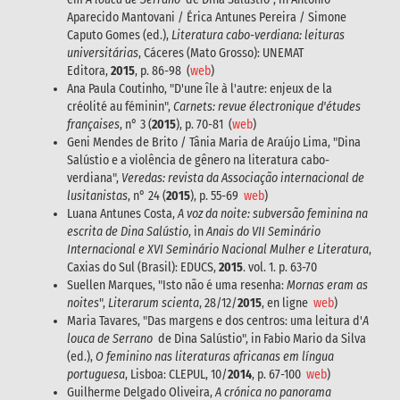
Aparecido Mantovani / Érica Antunes Pereira / Simone
Caputo Gomes (ed.),
Literatura cabo-verdiana: leituras
universitárias
, Cáceres (Mato Grosso): UNEMAT
Editora,
2015
, p. 86-98 (
web
)
Ana Paula Coutinho, "D'une île à l'autre: enjeux de la
créolité au féminin",
Carnets: revue électronique d'études
françaises
, n° 3 (
2015
), p. 70-81 (
web
)
Geni Mendes de Brito / Tânia Maria de Araújo Lima, "Dina
Salústio e a violência de gênero na literatura cabo-
verdiana",
Veredas: revista da Associação internacional de
lusitanistas
, n° 24 (
2015
), p. 55-69
web
)
Luana Antunes Costa,
A voz da noite: subversão feminina na
escrita de Dina Salústio
, in
Anais do VII Seminário
Internacional e XVI Seminário Nacional Mulher e Literatura
,
Caxias do Sul (Brasil): EDUCS,
2015
. vol. 1. p. 63-70
Suellen Marques, "Isto não é uma resenha:
Mornas eram as
noites
",
Literarum scienta
, 28/12/
2015
, en ligne
web
)
Maria Tavares, "Das margens e dos centros: uma leitura d'
A
louca de Serrano
de Dina Salústio", in Fabio Mario da Silva
(ed.),
O feminino nas literaturas africanas em língua
portuguesa
, Lisboa: CLEPUL, 10/
2014
, p. 67-100
web
)
Guilherme Delgado Oliveira,
A crónica no panorama