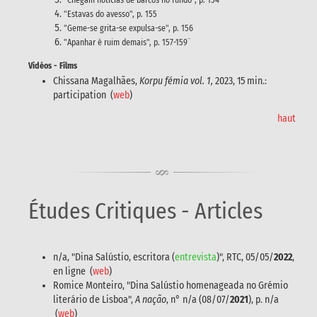
"Estavas do avesso", p. 155
"Geme-se grita-se expulsa-se", p. 156
"Apanhar é ruim demais", p. 157-159¨
Vidéos - Films
Chissana Magalhães,
Korpu fémia vol. 1,
2023, 15 min.:
participation (
web
)
haut
Études Critiques - Articles
n/a, "Dina Salústio, escritora (
entrevista
)", RTC, 05/05/
2022
,
en ligne (
web
)
Romice Monteiro, "Dina Salústio homenageada no Grémio
literário de Lisboa",
A nação
, n° n/a (08/07/
2021
), p. n/a
(
web
)