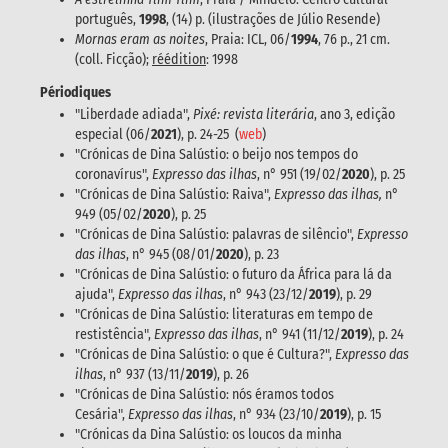
português,
1998
, (14) p. (ilustrações de Júlio Resende)
Mornas eram as noites
, Praia: ICL, 06/
1994
, 76 p., 21 cm.
(coll. Ficção);
réédition
: 1998
Périodiques
"Liberdade adiada",
Pixé: revista literária
, ano 3, edição
especial (06/
2021
), p. 24-25 (
web
)
"Crónicas de Dina Salústio: o beijo nos tempos do
coronavírus",
Expresso das ilhas
, n° 951 (19/02/
2020
), p. 25
"Crónicas de Dina Salústio: Raiva",
Expresso das ilhas,
n°
949 (05/02/
2020
), p. 25
"Crónicas de Dina Salústio: palavras de silêncio",
Expresso
das ilhas
, n° 945 (08/01/
2020
), p. 23
"Crónicas de Dina Salústio: o futuro da África para lá da
ajuda",
Expresso das ilhas
, n° 943 (23/12/
2019
), p. 29
"Crónicas de Dina Salústio: literaturas em tempo de
restistência",
Expresso das ilhas
, n° 941 (11/12/
2019
), p. 24
"Crónicas de Dina Salústio: o que é Cultura?",
Expresso das
ilhas
, n° 937 (13/11/
2019
), p. 26
"Crónicas de Dina Salústio: nós éramos todos
Cesária",
Expresso das ilhas
, n° 934 (23/10/
2019
), p. 15
"Crónicas da Dina Salústio: os loucos da minha