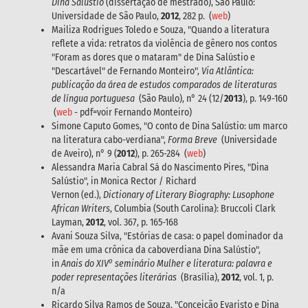
Dina Salústio
(dissertação de mestrado), São Paulo:
Universidade de São Paulo,
2012
, 282 p. (
web
)
Mailiza Rodrigues Toledo e Souza, "Quando a literatura
reflete a vida: retratos da violência de gênero nos contos
"Foram as dores que o mataram" de Dina Salústio e
"Descartável" de Fernando Monteiro",
Via Atlântica:
publicação da área de estudos comparados de literaturas
de língua portuguesa
(São Paulo), n° 24 (12/
2013
), p. 149-160
(
web
- pdf=voir Fernando Monteiro)
Simone Caputo Gomes, "O conto de Dina Salústio: um marco
na literatura cabo-verdiana",
Forma Breve
(Universidade
de Aveiro), n° 9 (
2012
), p. 265-284 (
web
)
Alessandra Maria Cabral Sá do Nascimento Pires, "Dina
Salústio", in Monica Rector / Richard
Vernon (ed.),
Dictionary of Literary Biography: Lusophone
African Writers
, Columbia (South Carolina): Bruccoli Clark
Layman,
2012
, vol. 367, p. 165-168
Avani Souza Silva, "Estórias de casa: o papel dominador da
mãe em uma crônica da caboverdiana Dina Salústio",
o
in
Anais do XIV
seminário Mulher e literatura: palavra e
poder representações literárias
(Brasília),
2012
, vol. 1, p.
n/a
Ricardo Silva Ramos de Souza, "Conceição Evaristo e Dina