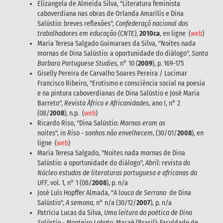
Elizangela de Almeida Silva, "Literatura feminista
caboverdiana nas obras de Orlanda Amarílis e Dina
Salústio: breves reflexões",
Confederaçõ nacional dos
trabalhadores em educação (CNTE)
,
2010ca
, en ligne (
web
)
Maria Teresa Salgado Guimaraes da Silva, "Noites nada
mornas de Dina Salústio: a oportunidade do diálogo",
Santa
Barbara Portuguese Studies
, n° 10 (
2009
), p. 169-175
Giselly Pereira de Carvalho Soares Pereira / Lucimar
Francisco Ribeiro, "Erotismo e consciência social na poesia
e na pintura caboverdianas de Dina Salústio e José Maria
Barreto",
Revista África e Africanidades
, ano I, n° 2
(08/
2008
), n.p. (
web
)
Ricardo Riso, "Dina Salústio:
Mornas eram as
noites
", in
Riso - sonhos não envelhecem
, (30/01/
2008
), en
ligne (
web
)
Maria Teresa Salgado, "Noites nada mornas de Dina
Salústio: a oportunidade do diálogo",
Abril: revista do
Núcleo estudos de literaturas portuguesa e africanas da
UFF
, vol. 1, n° 1 (08/
2008
), p. n/a
José Luís Hopffer Almada, "
A louca de Serrano
de Dina
Salústio",
A semana
, n° n/a (30/12/
2007
), p. n/a
Patrícia Lucas da Silva,
Uma leitura da poética de Dina
Salústio - Monteiro Lobato
, Macaé (Brasil): Faculdade de