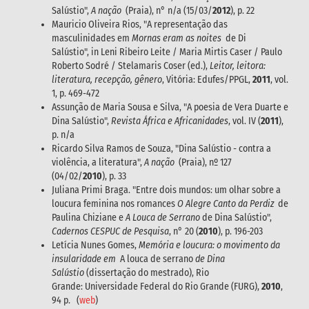
Salústio",
A nação
(Praia), n° n/a (15/03/
2012
), p. 22
Mauricio Oliveira Rios, "A representação das
masculinidades em
Mornas eram as noites
de Di
Salústio", in Leni Ribeiro Leite / Maria Mirtis Caser / Paulo
Roberto Sodré / Stelamaris Coser (ed.),
Leitor, leitora:
literatura, recepção, gênero
, Vitória: Edufes/PPGL,
2011
, vol.
1, p. 469-472
Assunção de Maria Sousa e Silva, "A poesia de Vera Duarte e
Dina Salústio",
Revista África e Africanidades
, vol. IV (
2011
),
p. n/a
Ricardo Silva Ramos de Souza, "Dina Salústio - contra a
violência, a literatura",
A nação
(Praia), nº 127
(04/02/
2010
), p. 33
Juliana Primi Braga. "Entre dois mundos: um olhar sobre a
loucura feminina nos romances
O Alegre Canto da Perdiz
de
Paulina Chiziane e
A Louca de Serrano
de Dina Salústio",
Cadernos CESPUC de Pesquisa
, n° 20 (
2010
), p. 196-203
Letícia Nunes Gomes,
Memória e loucura: o movimento da
insularidade em
A louca de serrano
de Dina
Salústio
(dissertação do mestrado), Rio
Grande: Universidade Federal do Rio Grande (FURG),
2010
,
94 p. (
web
)