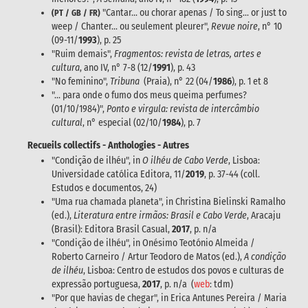
"Cantar... ou chorar apenas / To sing... or just to
(PT / GB / FR)
weep / Chanter... ou seulement pleurer",
Revue noire
, n° 10
(09-11/
1993
), p. 25
"Ruim demais",
Fragmentos: revista de letras, artes e
cultura
, ano IV, n° 7-8 (12/
1991
), p. 43
"No feminino",
Tribuna
(Praia), n° 22 (04/
1986
), p. 1 et 8
"... para onde o fumo dos meus queima perfumes?
(01/10/1984)",
Ponto e virgula: revista de intercâmbio
cultural
, n° especial (02/10/
1984
), p. 7
Recueils collectifs - Anthologies - Autres
"Condição de ilhéu", in
O ilhéu de Cabo Verde
, Lisboa:
Universidade católica Editora, 11/
2019
, p. 37-44 (coll.
Estudos e documentos, 24)
"Uma rua chamada planeta", in Christina Bielinski Ramalho
(ed.),
Literatura entre irmãos: Brasil e Cabo Verde
, Aracaju
(Brasil): Editora Brasil Casual,
2017
, p. n/a
"Condição de ilhéu", in Onésimo Teotónio Almeida /
Roberto Carneiro / Artur Teodoro de Matos (ed.),
A condição
de ilhéu
, Lisboa: Centro de estudos dos povos e culturas de
expressão portuguesa,
2017
, p. n/a (
web
: tdm)
"Por que havias de chegar", in Erica Antunes Pereira / Maria