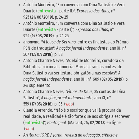
António Monteiro, "Em conversa com Dina Salústio e Vera
Duarte (
entrevista
- parte II)",
Expresso das ilhas
, n°
925 (21/08/
2019
), p. 24-25
António Monteiro, "Em conversa com Dina Salústio e Vera
Duarte (
entrevista
- parte I)",
Expresso das ilhas
, n°
924 (14/08/
2019
), p. 24-25
anonyme, "
A louca de Serrano
entre os finalistas ao Prémio
PEN de tradução",
A nação: jornal independente
, ano XI, n°
567 (12/07/
2018
), p. E8
António Chantre Neves, "Adelaide Monteiro, curadora da
Biblioteca nacional, anuncia: Mornas eram as noites de
Dina Salústio vai ser leitura obrigatória nas escolas",
A
nação: jornal independente
, ano XII, n° 609 (02/05/
2019
), p.
2-3 suplemento
António Chantre Neves, "
Filhos de Deus
, 35 contos de Dina
Salústio",
A nação: jornal independente
, ano XI, n°
559 (17/05/
2018
), p. E5 (
web
)
Claudia Arrendo, "Não é o escritor que vai à procura da
realidade, a realidade é tão forte que nos obriga a escrever
(
entrevista
)",
Ponto final
(Macau), 26/02/
2018
, en ligne
(
web
)
Artiletra: JORE / Jornal revista de educação, ciência e