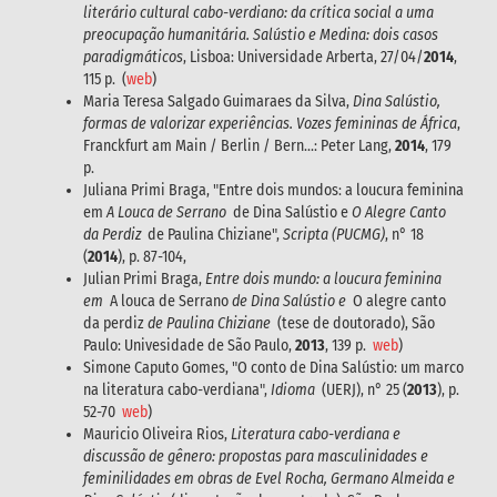
literário cultural cabo-verdiano: da crítica social a uma
preocupação humanitária. Salústio e Medina: dois casos
paradigmáticos
, Lisboa: Universidade Arberta, 27/04/
2014
,
115 p. (
web
)
Maria Teresa Salgado Guimaraes da Silva,
Dina Salústio,
formas de valorizar experiências. Vozes femininas de África
,
Franckfurt am Main / Berlin / Bern...: Peter Lang,
2014
, 179
p.
Juliana Primi Braga, "Entre dois mundos: a loucura feminina
em
A Louca de Serrano
de Dina Salústio e
O Alegre Canto
da Perdiz
de Paulina Chiziane",
Scripta (PUCMG)
, n° 18
(
2014
), p. 87-104,
Julian Primi Braga,
Entre dois mundo: a loucura feminina
em
A louca de Serrano
de Dina Salústio e
O alegre canto
da perdiz
de Paulina Chiziane
(tese de doutorado), São
Paulo: Univesidade de São Paulo,
2013
, 139 p.
web
)
Simone Caputo Gomes, "O conto de Dina Salústio: um marco
na literatura cabo-verdiana",
Idioma
(UERJ), n° 25 (
2013
), p.
52-70
web
)
Mauricio Oliveira Rios,
Literatura cabo-verdiana e
discussão de gênero: propostas para masculinidades e
feminilidades em obras de Evel Rocha, Germano Almeida e