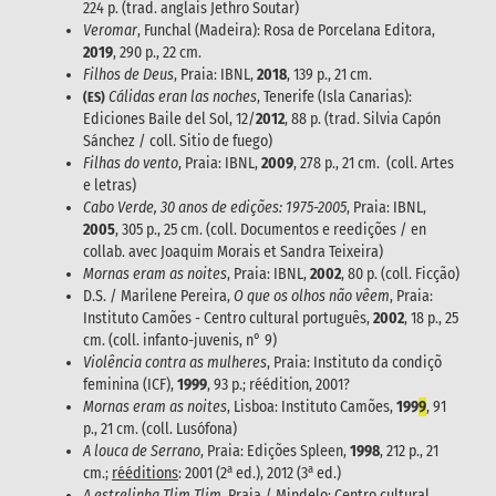
224 p. (trad. anglais Jethro Soutar)
Veromar
, Funchal (Madeira): Rosa de Porcelana Editora,
2019
, 290 p., 22 cm.
Filhos de Deus
, Praia: IBNL,
2018
, 139 p., 21 cm.
Cálidas eran las noches
, Tenerife (Isla Canarias):
(ES)
Ediciones Baile del Sol, 12/
2012
, 88 p. (trad. Silvia Capón
Sánchez / coll. Sitio de fuego)
Filhas do vento
, Praia: IBNL,
2009
, 278 p., 21 cm. (coll. Artes
e letras)
Cabo Verde, 30 anos de edições: 1975-2005
, Praia: IBNL,
2005
, 305 p., 25 cm. (coll. Documentos e reedições / en
collab. avec Joaquim Morais et Sandra Teixeira)
Mornas eram as noites
, Praia: IBNL,
2002
, 80 p. (coll. Ficção)
D.S. / Marilene Pereira,
O que os olhos não vêem
, Praia:
Instituto Camões - Centro cultural português,
2002
, 18 p., 25
cm. (coll. infanto-juvenis, n° 9)
Violência contra as mulheres
, Praia: Instituto da condiçõ
feminina (ICF),
1999
, 93 p.; réédition, 2001?
Mornas eram as noites
, Lisboa: Instituto Camões,
199
9
, 91
p., 21 cm. (coll. Lusófona)
A louca de Serrano
, Praia: Edições Spleen,
1998
, 212 p., 21
a
a
cm.;
rééditions
: 2001 (2
ed.), 2012 (3
ed.)
A estrelinha Tlim Tlim
, Praia / Mindelo: Centro cultural