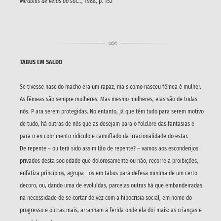
Mirabilis de veias ao sol...
, 1988, p. 152
TABUS EM SALDO
Se tivesse nascido macho era um rapaz, ma s como nasceu fêmea é mulher.
As fêmeas são sempre mulheres. Mas mesmo mulheres, elas são de todas
nós. P ara serem protegidas. No entanto, já que têm tudo para serem motivo
de tudo, há outras de nós que as desejam para o folclore das fantasias e
para o en cobrimento ridículo e camuflado da irracionalidade do estar.
De repente – ou terá sido assim tão de repente? – vamos aos esconderijos
privados desta sociedade que dolorosamente ou não, recorre a proibições,
enfatiza princípios, agrupa - os em tabus para defesa mínima de um certo
decoro, ou, dando uma de evoluídas, parcelas outras há que embandeiradas
na necessidade de se cortar de vez com a hipocrisia social, em nome do
progresso e outras mais, arranham a ferida onde ela dói mais: as crianças e