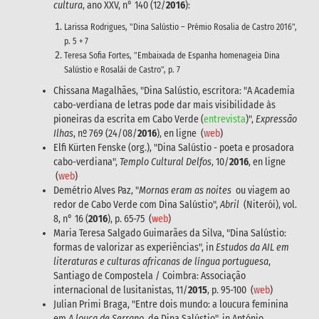
cultura
, ano XXV, n° 140 (12/
2016
):
Larissa Rodrigues, "Dina Salústio – Prémio Rosalia de Castro 2016",
p. 5 + 7
Teresa Sofia Fortes, "Embaixada de Espanha homenageia Dina
Salústio e Rosalái de Castro", p. 7
Chissana Magalhães, "Dina Salústio, escritora: "A Academia
cabo-verdiana de letras pode dar mais visibilidade às
pioneiras da escrita em Cabo Verde (
entrevista
)",
Expressão
Ilhas
, nº 769 (24/08/
2016
), en ligne (
web
)
Elfi Kürten Fenske (org.), "Dina Salústio - poeta e prosadora
cabo-verdiana",
Templo Cultural Delfos
, 10/
2016
, en ligne
(
web
)
Demétrio Alves Paz, "
Mornas eram as noites
ou viagem ao
redor de Cabo Verde com Dina Salústio",
Abril
(Niterói), vol.
8, n° 16 (
2016
), p. 65-75 (
web
)
Maria Teresa Salgado Guimarães da Silva, "Dina Salústio:
formas de valorizar as experiências", in
Estudos da AIL em
literaturas e culturas africanas de língua portuguesa
,
Santiago de Compostela / Coimbra: Associação
internacional de lusitanistas, 11/
2015
, p. 95-100 (
web
)
Julian Primi Braga, "Entre dois mundo: a loucura feminina
em
A louca de Serrano
de Dina Salústio", in António