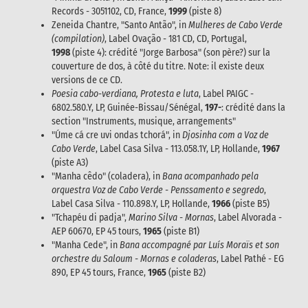
Records - 3051102, CD, France,
1999
(piste 8)
Zeneida Chantre, "Santo Antão", in
Mulheres de Cabo Verde
(compilation)
, Label Ovação - 181 CD, CD, Portugal,
1998
(piste 4): crédité "Jorge Barbosa" (son père?) sur la
couverture de dos, à côté du titre. Note: il existe deux
versions de ce CD.
Poesia cabo-verdiana, Protesta e luta
, Label PAIGC -
6802.580.Y, LP, Guinée-Bissau/Sénégal,
197-
: crédité dans la
section "Instruments, musique, arrangements"
"Úme cá cre uvi ondas tchorá", in
Djosinha com a Voz de
Cabo Verde
, Label Casa Silva - 113.058.1Y, LP, Hollande,
1967
(piste A3)
"Manha cêdo" (coladera), in
Bana acompanhado pela
orquestra Voz de Cabo Verde - Penssamento e segredo
,
Label Casa Silva - 110.898.Y, LP, Hollande,
1966
(piste B5)
"Tchapéu di padja",
Marino Silva - Mornas
, Label Alvorada -
AEP 60670, EP 45 tours,
1965
(piste B1)
"Manha Cede", in
Bana accompagné par Luís Moraïs et son
orchestre du Saloum - Mornas e coladeras
, Label Pathé - EG
890, EP 45 tours, France,
1965
(piste B2)