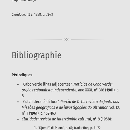
o apito do caniço!
Claridade
, nº 8, 1958, p. 72-73
Bibliographie
Périodiques
"Cabo Verde ilhas adjacentes",
Notícias de Cabo Verde:
orgão regionalista independente
, ano XXXI, n° 318 (
1961
), p.
8
"Cutchidêra lâ di fora",
Garcia de Orta: revista da Junta das
Missões geográficas e de investigações do Ultramar
, vol. IX,
n° 1 (
1961
), p. 162-163
Claridade: revista de intercâmbio cultural
, n° 8 (
1958
):
"Djom P´-di-Pilom", p. 67; traduction, p. 71-72