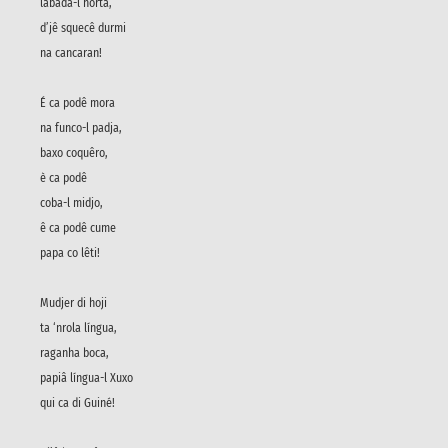
labada-l horta,
d’jê squecê durmi
na cancaran!
É ca podê mora
na funco-l padja,
baxo coquêro,
è ca podê
coba-l midjo,
ê ca podê cume
papa co lêti!
Mudjer di hoji
ta ‘nrola língua,
raganha boca,
papiâ língua-l Xuxo
qui ca di Guiné!