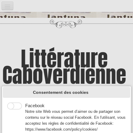
Accueil
Notre projet
▼
Bibliographie
▼
Littérature
Post it
▼
Caboverdienne
Google Analytics
Introduction
Google Analytics est un service utilisé sur notre site Web
qui permet de suivre, de signaler le trafic et de mesurer la
Illustrations
▼
manière dont les utilisateurs interagissent avec le contenu
A la découverte d'une culture encore
de notre site Web afin de l’améliorer et de fournir de
Consentement des cookies
meilleurs services.
Auteurs A
▼
Facebook
méconnue
Notre site Web vous permet d’aimer ou de partager son
Auteurs B - C
▼
contenu sur le réseau social Facebook. En l'utilisant, vous
acceptez les règles de confidentialité de Facebook:
Auteurs D-F
▼
https://www.facebook.com/policy/cookies/