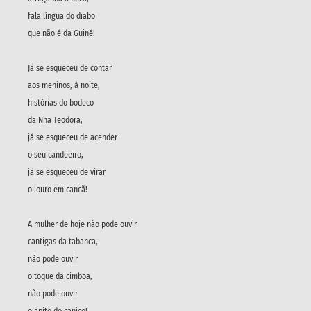
fala língua do diabo
que não é da Guiné!
Já se esqueceu de contar
aos meninos, à noite,
histórias do bodeco
da Nha Teodora,
já se esqueceu de acender
o seu candeeiro,
já se esqueceu de virar
o louro em cancã!
A mulher de hoje não pode ouvir
cantigas da tabanca,
não pode ouvir
o toque da cimboa,
não pode ouvir