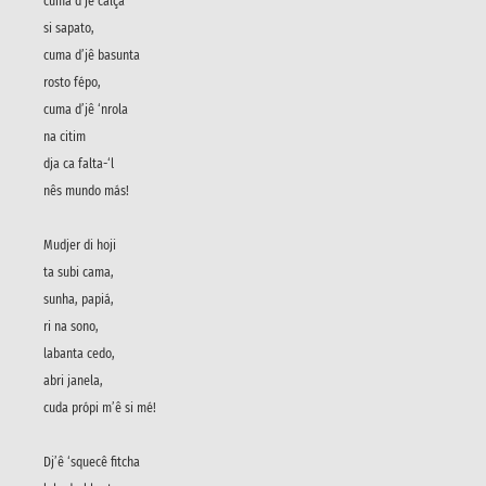
cuma d’jê calça
si sapato,
cuma d’jê basunta
rosto fépo,
cuma d’jê ‘nrola
na citim
dja ca falta-‘l
nês mundo más!
Mudjer di hoji
ta subi cama,
sunha, papiá,
ri na sono,
labanta cedo,
abri janela,
cuda própi m’ê si mé!
Dj’ê ‘squecê fitcha