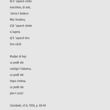
Dj’ê ‘squecê conta
mocinhos, di noti,
‘storia-l bodeco
Nha Teodora,
d’jê ‘squecê cênde
si lupeta
dj’ê ‘squecê bira
loro cãcã!
Mudjer di hoji
ca podê obi
cantiga-l tabanca,
ca podê obi
tóqui cimboa,
ca podê obi
pito-l cariz!
Claridade
, nº 8, 1958, p. 68-69