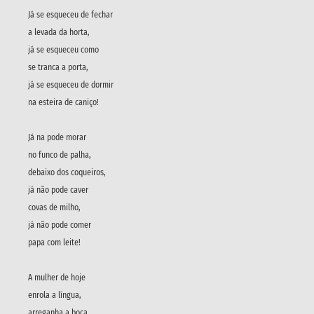
Já se esqueceu de fechar
a levada da horta,
já se esqueceu como
se tranca a porta,
já se esqueceu de dormir
na esteira de caniço!
Já na pode morar
no funco de palha,
debaixo dos coqueiros,
já não pode caver
covas de milho,
já não pode comer
papa com leite!
A mulher de hoje
enrola a língua,
arreganha a boca,