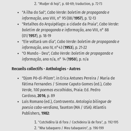
"Mudjer di hoji", p. 68-69; traduction, p. 72-73
"A ilha do Sal",
Cabo Verde: boletim de propaganda e
informação
, ano VIII, n° 95 (08/
1957
), p. 12-13
"Retalhos do Arquipélago: a cidade da Praia",
Cabo Verde:
boletim de propaganda e informação
, ano VIII, n° 88
(01/
1957
), p. 18-19
"Ele voltará um dia",
Cabo Verde: boletim de propaganda e
informação
, ano IV, n°43 (
1953
), p. 21-22
"O Mundo - Deu",
Cabo Verde: boletim de propaganda e
informação
, ano n/a, n° 14 (
1950
), p. n/a
Recueils collectifs - Anthologies - Autres
"Djom Pó-di-Pilom", in Erica Antunes Pereira / Maria de
Fátima Fernandes / Simone Caputo Gomes (ed.),
Cabo
Verde, 100 poemas escolhidos
, Praia: Ed. Pedro
Cardoso,
2016
, p. 89
Luís Romano (ed.),
Contravento. Antologia bilingue de
poesia cabo-verdiana
, Taunton (MA / USA): Atlantis
Publishers,
1982
:
"Cutchidêra là di fora / Cochideira là de fora", p. 192-195
"Nha tabaquero / Meu tabaqueiro", p. 196-199