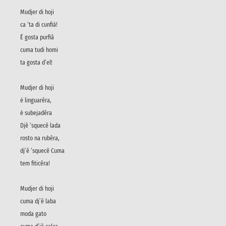
Mudjer di hoji
ca ‘ta di cunfiá!
É gosta purfiâ
cuma tudi homi
ta gosta d’el!
Mudjer di hoji
é linguarêra,
é subejadêra
Djê ‘squecê lada
rosto na rubêra,
dj’ê ‘squecê Cuma
tem fiticêra!
Mudjer di hoji
cuma dj’ê laba
moda gato