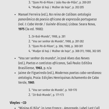
"Djom Pó-di-Pilom / João Pau-de-Pilão", p. 200-201
"Mudjer di hoji / Mulher de hoje", p. 202-205
Manuel Ferreira (ed.),
No reino de Caliban: antologia
panorãmica da poesia africana de expressão portuguesa
(vol. I: Cabo Verde / Guinée-Bissau)
, Lisboa: Seara Nova,
1975
(3a ed. 1988):
Zé-Buli-Mundo", 1988, p. 281
"Vou ser senhor do Mundo", 1988, p. 281-282
"Djom Pó-di-Pilom", p. 306; 1988, p. 300-301
"Mudjer di hoji / Mulher de hoje", p. 308-311; 1988, 302-305
"Vou ser senhor do mundo", in José Alves das Neves
(ed.),
Poetas e contistas africanos
, Saõ Paulo: Editôra
Brasiliense,
1963
, p. n/a
Jaime de Figueiredo (ed.),
Modernos poetas cabo-verdianos:
antologia
, Praia: Edições Henriquinas Achamento de Cabo
Verde,
1961
:
"Vou ser senhor do Mundo", p. 169-170
"Zé-Buli-Mundo", p. 171-173
Vinyles - CD
"Minina di Bila", in
Lena França - Amornado
, Label Last Call