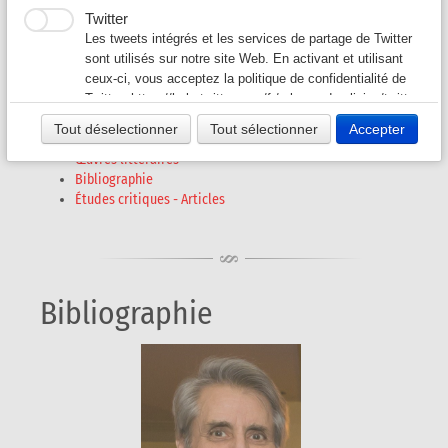
Jorge Pedro BARBOSA
Twitter
Auteurs G-L
▼
Les tweets intégrés et les services de partage de Twitter
(1933 - 2022)
sont utilisés sur notre site Web. En activant et utilisant
ceux-ci, vous acceptez la politique de confidentialité de
Auteurs M-O
▼
Twitter:
https://help.twitter.com/fr/rules-and-policies/twitter-
cookies
Tout déselectionner
Tout sélectionner
Accepter
Auteurs P - S
▼
Bibliographie
Œuvres littéraires
Bibliographie
Auteurs T - V
▼
Études critiques - Articles
Revues A-K
▼
Revues L-Z
▼
Bibliographie