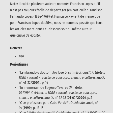
Note: il existe plusieurs auteurs nommés Francisco Lopes qu'il
n'est pas toujours facile de départager (en particulier Francisco
Fernando Lopes (1884-1969) et Francisco Xavier), de même que
pour Francisco Lopes da Silva, nous ne sommes pas sûr que tous
les articles mentionnés ci-dessous soit du même auteur
que
Chuva de Agosto
.
Oeuvres
n/a
Périodiques
"Lembrando o doutor Júlio José Dias (in
Notícias
)",
Artiletra:
JORE / Jornal - revista de educação, ciência e cultura
, ano X,
n° 41 (12/
2001
), p. 14
"In memoriam de Eugénio Tavares (Mindelo,
06/1994)",
Artiletra: JORE / Jornal revista de educação,
ciência e cultura
, ano IX, n° 32-33 (01-02/
2000
), p. 5
"Que professore para Cabo Verde?",
O cidadão
, ano I, n°
14 (
1999
), p. 16-17
"Que é feito do civismo?",
O cidadão
, ano I, n° 11 (
1999
), p. 20