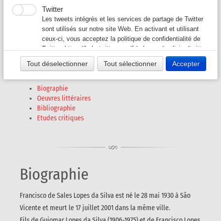
Francisco LOPES da
Twitter
Silva
Auteurs G-L
▼
Les tweets intégrés et les services de partage de Twitter
sont utilisés sur notre site Web. En activant et utilisant
ceux-ci, vous acceptez la politique de confidentialité de
Auteurs M-O
▼
(1932 - 2001)
Twitter:
https://help.twitter.com/fr/rules-and-policies/twitter-
cookies
Tout déselectionner
Tout sélectionner
Accepter
Auteurs P - S
▼
Biographie
Auteurs T - V
▼
Oeuvres littéraires
Bibliographie
Revues A-K
▼
Etudes critiques
Revues L-Z
▼
Biographie
Francisco de Sales Lopes da Silva est né le 28 mai 1930 à São
Vicente et meurt le 17 juillet 2001 dans la même ville.
Fils de Guiomar Lopes da Silva (1906-1975) et de Francisco Lopes