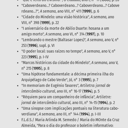
"Caboverdeano...? Caboverdeano...? Caboverdeano...? Cabove
rdeano...?",
A semana
, ano VIII, n° 411 (
1999
), p. 6
"Cidade do Mindelo: uma visão histórica",
A semana
, ano
VIII, n° 398 (
1999
), p. 22
"I aniversário da morte de Abilio Duarte: hosana a um
amigo morto",
A semana
, ano VI, n° 314 (
1997
), p. 10
"Lembrando o mestre (Baltasar Lopes)",
A semana
, ano V, n°
253 (
1996
), supl. p. VI
"O poder local: suas raízes no tempo",
A semana
, ano V, n°
223 (
1995
), p. I-IV
"Marcos históricos da cidade do Mindelo",
A semana
, ano V,
n° 215 (
1995
), p. 8
"Uma hipótese fundamentale: a décima primeira ilha do
Arquipélago de Cabo Verde",
Já
, n° 3 (
1995
), p. 7
"In memoriam de Eugénio Tavares",
Artiletra: jornal de
intercâmbio cultural
, ano III, n° 16-17 (
1994
), p. 5
"Réquiem para um companheiro de infância",
Artiletre:
jornal de intercâmbio cultural,
ano III, n° 14-15 (
1994
), p. 2
"Uma sinopse com implicações pontuais na literatura cabo-
verdiana",
A semana
, ano III, n° 144 (
1994
), p. I-III
F.L.d.S./ Maria Arlinda M. Semedo / Maria do MOnte da Cruz
Almeida, "Para o dia do professor o boletim informativo: