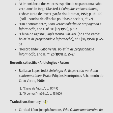
"A importância dos valores espirituais no panorama cabo-
verdiano", in Jorge Dias (ed.),
Colóquios caboverdianos
,
Lisboa: Junta de investigação do Ultramar,
1959
, p. 131-140
(coll. Estudos de ciências políticas e sociais, n° 22)
"Um apontamento",
Cabo Verde: boletim de propaganda e
informação
, ano X, n° 111 (12/
1958
), p. 1-2
"Chuva de agosto",
Suplemento Cultural
(ao
Cabo Verde:
boletim de propaganda e informação
), n° 1 (10/
1958
), p. 45-
53
"Recordando",
Cabo Verde: boletim de propaganda e
informação
, ano II, n° 22 (
1951
), p. 25-27
Recueils collectifs - Anthologies - Autres
Baltasar Lopes (ed.),
Antologia da ficção cabo-verdiana
contemporânea
, Praia: Edições Henriquinas Achamento de
Cabo Verde,
1960
:
"Chuva de Agosto", p. 177-192
"O ourives" (inédito), p. 193-206
Traductions
(homonyme
?
)
Cardeal Léon-Joseph Suenens,
Edel Quinn: uma heroína do