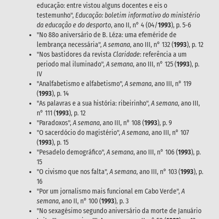
educação: entre vistou alguns docentes e eis o
testemunho",
Educação: boletim informativo do ministério
da educação e do desporto
, ano II, n° 4 (04/
1993
), p. 5-6
"No 88o aniversário de B. Léza: uma efeméride de
lembrança necessária",
A semana
, ano III, n° 132 (
1993
), p. 12
"Nos bastidores da revista
Claridade
: referência a um
periodo mal iluminado",
A semana
, ano III, n° 125 (
1993
), p.
IV
"Analfabetismo e alfabetismo",
A semana
, ano III, n° 119
(
1993
), p. 14
"As palavras e a sua história: ribeirinho",
A semana
, ano III,
n° 111 (
1993
), p. 12
"Paradoxos",
A semana
, ano III, n° 108 (
1993
), p. 9
"O sacerdócio do magistério",
A semana
, ano III, n° 107
(
1993
), p. 15
"Pesadelo demográfico",
A semana
, ano III, n° 106 (
1993
), p.
15
"O civismo que nos falta",
A semana
, ano III, n° 103 (
1993
), p.
16
"Por um jornalismo mais funcional em Cabo Verde",
A
semana
, ano II, n° 100 (
1993
), p. 3
"No sexagésimo segundo aniversário da morte de Januário