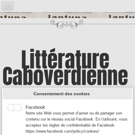
Accueil
Notre projet
▼
Bibliographie
▼
Littérature
Post it
▼
Caboverdienne
Google Analytics
Introduction
Google Analytics est un service utilisé sur notre site Web
qui permet de suivre, de signaler le trafic et de mesurer la
Illustrations
▼
manière dont les utilisateurs interagissent avec le contenu
A la découverte d'une culture encore
de notre site Web afin de l’améliorer et de fournir de
Consentement des cookies
meilleurs services.
Auteurs A
▼
Facebook
méconnue
Notre site Web vous permet d’aimer ou de partager son
Auteurs B - C
▼
contenu sur le réseau social Facebook. En l'utilisant, vous
acceptez les règles de confidentialité de Facebook:
Auteurs D-F
▼
https://www.facebook.com/policy/cookies/