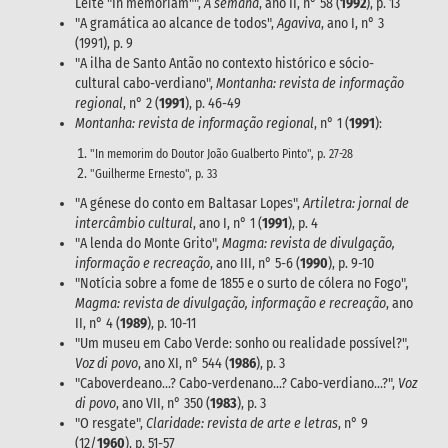
Leite "In memoriam"",
A semana
, ano II, n° 58 (
1992
), p. 13
"A gramática ao alcance de todos",
Agaviva
, ano I, n° 3
(1991), p. 9
"A ilha de Santo Antão no contexto histórico e sócio-
cultural cabo-verdiano",
Montanha: revista de informação
regional
, n° 2 (
1991
), p. 46-49
Montanha: revista de informação regional
, n° 1 (
1991
):
"In memorim do Doutor João Gualberto Pinto", p. 27-28
"Guilherme Ernesto", p. 33
"A génese do conto em Baltasar Lopes",
Artiletra: jornal de
intercâmbio cultural
, ano I, n° 1 (
1991
), p. 4
"A lenda do Monte Grito",
Magma: revista de divulgação,
informação e recreação
, ano III, n° 5-6 (
1990
), p. 9-10
"Notícia sobre a fome de 1855 e o surto de cólera no Fogo",
Magma: revista de divulgação, informação e recreação
, ano
II, n° 4 (
1989
), p. 10-11
"Um museu em Cabo Verde: sonho ou realidade possível?",
Voz di povo
, ano XI, n° 544 (
1986
), p. 3
"Caboverdeano...? Cabo-verdenano...? Cabo-verdiano...?",
Voz
di povo
, ano VII, n° 350 (
1983
), p. 3
"O resgate",
Claridade: revista de arte e letras
, n° 9
(12/
1960
), p. 51-57